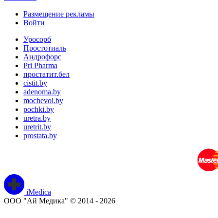
Размещение рекламы
Войти
Уросорб
Простотиаль
Андрофорс
Pri Pharma
простатит.бел
cistit.by
adenoma.by
mochevoi.by
pochki.by
uretra.by
uretrit.by
prostata.by
iMedica
ООО "Ай Медика" © 2014 - 2026