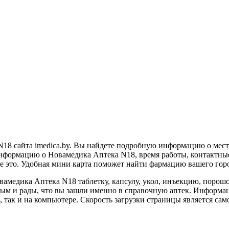
18 сайта imedica.by. Вы найдете подробную информацию о мест
нформацию о Новамедика Аптека N18, время работы, контактные 
ете это. Удобная мини карта поможет найти фармацию вашего го
вамедика Аптека N18 таблетку, капсулу, укол, инъекцию, порошо
ым и рады, что вы зашли именно в справочную аптек. Информа
 так и на компьютере. Скорость загрузки страницы является само