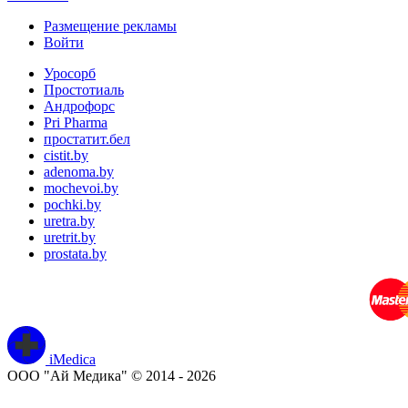
Размещение рекламы
Войти
Уросорб
Простотиаль
Андрофорс
Pri Pharma
простатит.бел
cistit.by
adenoma.by
mochevoi.by
pochki.by
uretra.by
uretrit.by
prostata.by
iMedica
ООО "Ай Медика" © 2014 - 2026