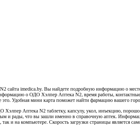
N2 сайта imedica.by. Вы найдете подробную информацию о мест
нформацию о ОДО Хэлпер Аптека N2, время работы, контактные т
те это. Удобная мини карта поможет найти фармацию вашего гор
О Хэлпер Аптека N2 таблетку, капсулу, укол, инъекцию, порошок
рым и рады, что вы зашли именно в справочную аптек. Информ
 так и на компьютере. Скорость загрузки страницы является само