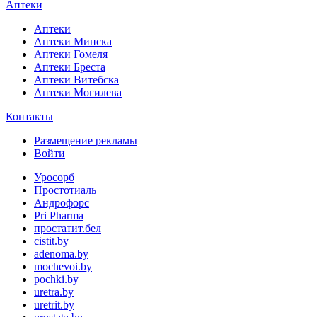
Аптеки
Аптеки
Аптеки Минска
Аптеки Гомеля
Аптеки Бреста
Аптеки Витебска
Аптеки Могилева
Контакты
Размещение рекламы
Войти
Уросорб
Простотиаль
Андрофорс
Pri Pharma
простатит.бел
cistit.by
adenoma.by
mochevoi.by
pochki.by
uretra.by
uretrit.by