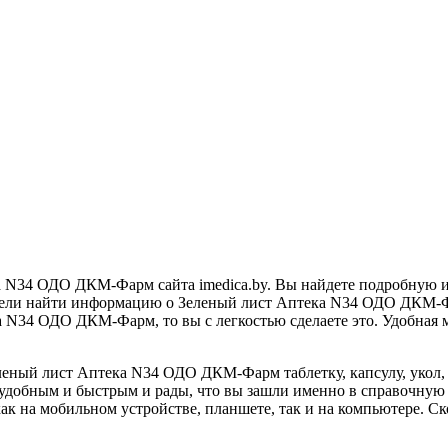
а N34 ОДО ДКМ-Фарм сайта imedica.by. Вы найдете подробную 
отели найти информацию о Зеленый лист Аптека N34 ОДО ДКМ-Фа
ека N34 ОДО ДКМ-Фарм, то вы с легкостью сделаете это. Удобная
еленый лист Аптека N34 ОДО ДКМ-Фарм таблетку, капсулу, укол, 
и удобным и быстрым и рады, что вы зашли именно в справочн
к на мобильном устройстве, планшете, так и на компьютере. Ск