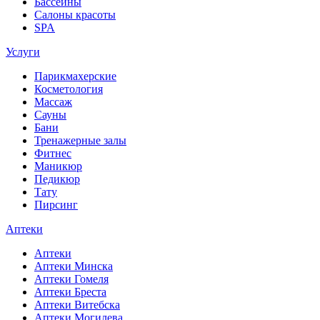
Бассейны
Салоны красоты
SPA
Услуги
Парикмахерские
Косметология
Массаж
Сауны
Бани
Тренажерные залы
Фитнес
Маникюр
Педикюр
Тату
Пирсинг
Аптеки
Аптеки
Аптеки Минска
Аптеки Гомеля
Аптеки Бреста
Аптеки Витебска
Аптеки Могилева