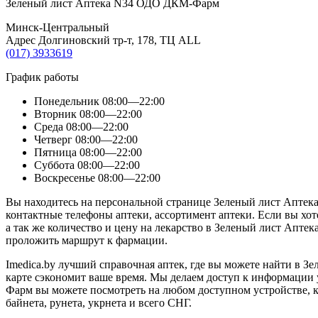
Зеленый лист Аптека N34 ОДО ДКМ-Фарм
Минск-Центральный
Адрес Долгиновский тр-т, 178, ТЦ ALL
(017) 3933619
График работы
Понедельник
08:00—22:00
Вторник
08:00—22:00
Среда
08:00—22:00
Четверг
08:00—22:00
Пятница
08:00—22:00
Суббота
08:00—22:00
Воскресенье
08:00—22:00
Вы находитесь на персональной странице Зеленый лист Аптек
контактные телефоны аптеки, ассортимент аптеки. Если вы х
а так же количество и цену на лекарство в Зеленый лист Апт
проложить маршрут к фармации.
Imedica.by лучший справочная аптек, где вы можете найти в З
карте сэкономит ваше время. Мы делаем доступ к информаци
Фарм вы можете посмотреть на любом доступном устройстве, ка
байнета, рунета, укрнета и всего СНГ.