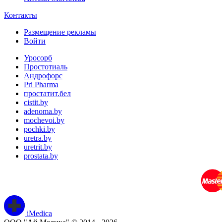
Контакты
Размещение рекламы
Войти
Уросорб
Простотиаль
Андрофорс
Pri Pharma
простатит.бел
cistit.by
adenoma.by
mochevoi.by
pochki.by
uretra.by
uretrit.by
prostata.by
iMedica