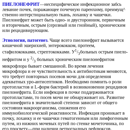
ПИЕЛОНЕФРИТ
—неспецифическое инфекционное забсь
левание почек, поражающее почечную паренхиму, преимущ^
ственно интерстициальную ткань, лоханку и чашечки.
Пиелонефрит может быть одно- и двусторонним, первичным
и вторичным, острым (серозный или гнойный), хроническим
или рецидивирующим.
Этнология, патогенез
. Чаще всего пиелонефрит вызывается
кишечной эшерихией, энтерококком, протеем,
1
стафилококками, стрептококками. У
/
больных острым пиело-
3
2
нефритом и у
/
больных хроническим пиелонефритом
3
микрофлора бывает смешанной. Во время лечения
микрофлора и ее чувствительность к антибиотикам меняются,
что требует повторных посевов мочи для определения
адекватных уро-антисептиков. Необходимо помнить о роли
протопластов и L-форм бактерий в возникновении рецидивов
пиелонефрита. Если инфекция в почке поддерживается
протопластами, то посев мочи не обнаруживает их. Развитие
пиелонефрита в значительной степени зависит от общего
состояния макроорганизма, снижения его
иммунобиологической реактивности. Инфекция проникает в
почку, лоханку и ее чашечки гематогенным или лимфогенным
путем, из нижних мочевых путей по стенке мочеточника, по
его просвету—при наличии ретроградных рефлюксов.