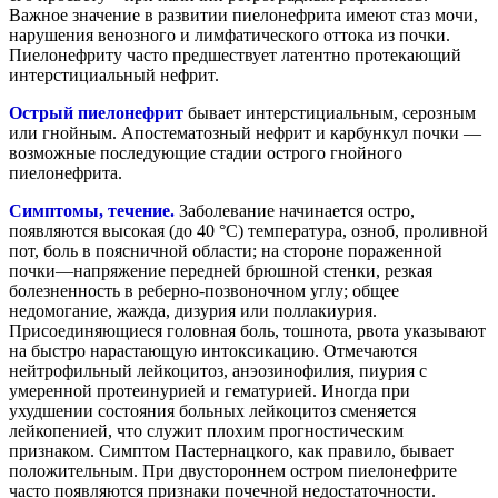
Важное значение в развитии пиелонефрита имеют стаз мочи,
нарушения венозного и лимфатического оттока из почки.
Пиелонефриту часто предшествует латентно протекающий
интерстициальный нефрит.
Острый пиелонефрит
бывает интерстициальным, серозным
или гнойным. Апостематозный нефрит и карбункул почки —
возможные последующие стадии острого гнойного
пиелонефрита.
Симптомы, течение.
Заболевание начинается остро,
появляются высокая (до 40 °С) температура, озноб, проливной
пот, боль в поясничной области; на стороне пораженной
почки—напряжение передней брюшной стенки, резкая
болезненность в реберно-позвоночном углу; общее
недомогание, жажда, дизурия или поллакиурия.
Присоединяющиеся головная боль, тошнота, рвота указывают
на быстро нарастающую интоксикацию. Отмечаются
нейтрофильный лейкоцитоз, анэозинофилия, пиурия с
умеренной протеинурией и гематурией. Иногда при
ухудшении состояния больных лейкоцитоз сменяется
лейкопенией, что служит плохим прогностическим
признаком. Симптом Пастернацкого, как правило, бывает
положительным. При двустороннем остром пиелонефрите
часто появляются признаки почечной недостаточности.