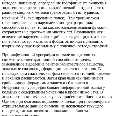
методов (например, определение коэффициента очищения
эндогенного креатин ина каждой почкой в отдельности),
радионуклид ных методов (ренография с гиппураном,
131
меченым
1, сканирование почек). При хроническом
пиелонефрите рано нарушается концентрационная
способность почек, тогда как азотовыделительная функция
сохраняется на протяжении многих лет. Развивающийся
вследствие нарушения функций канальцев ацидоз, а также
почечные потеря кальция и фосфатов иногда приводят к
вторичному паратиреоидизму с почечной остеодистрофией.
При инфузионной урографии вначале определяются
снижение концентрационной способности почек,
замедленное выделение рентгеноконтрастного вещества,
локальные спазмы и деформации чашечек и лоханок. В
последующем спастическая фаза сменяется атонией, чашечки
и лоханки расширяются. Затем края чашечек принимают
грибовидную форму, сами чашечки сближаются.
Инфузионная урография бывает информативной только у
больных с содержанием мочевины в крови ниже 1 г/л. В
диагностически неясных случаях прибегают к биопсии почек.
Однако при очаговых поражениях почки при пиелонефрите
отрицательные данные биопсии не исключают текущего
процесса, так как возможно попадание в биоптат
непораженной ткани.