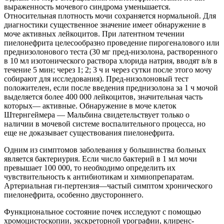
выраженность мочевого синдрома уменьшается.
Относительная плотность мочи сохраняется нормальной. Для
диагностики существенное значение имеет обнаружение в
моче активных лейкоцитов. При латентном течении
пиелонефрита целесообразно проведение пирогеналового или
преднизолонового теста (30 мг пред-низолона, растворенного
в 10 мл изотонического раствора хлорида натрия, вводят в/в в
течение 5 мин; через 1; 2; 3 ч и через сутки после этого мочу
собирают для исследования). Пред-низолоновый тест
положителен, если после введения преднизолона за 1 ч мочой
выделяется более 400 000 лейкоцитов, значительная часть
которых— активные. Обнаружение в моче клеток
Штернгеймера — Мальбина свидетельствует только о
наличии в мочевой системе воспалительного процесса, но
еще не доказывает существования пиелонефрита.
Одним из симптомов заболевания у большинства больных
является бактериурия. Если число бактерий в 1 мл мочи
превышает 100 000, то необходимо определить их
чувствительность к антибиотикам и химиопрепаратам.
Артериальная ги-пертензия—частый симптом хронического
пиелонефрита, особенно двустороннего.
Функциональное состояние почек исследуют с помощью
хромоцистоскопии, экскреторной урографии, клиренс-