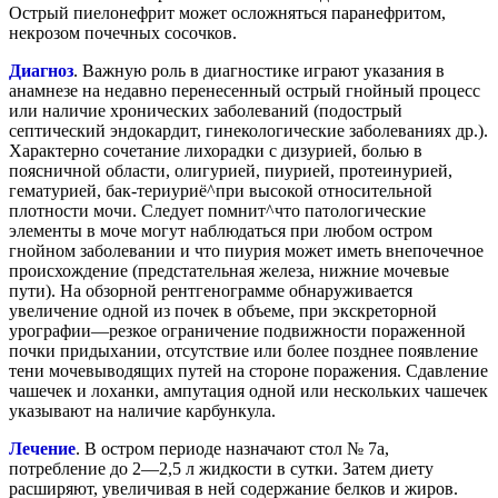
Острый пиелонефрит может осложняться паранефритом,
некрозом почечных сосочков.
Диагноз
. Важную роль в диагностике играют указания в
анамнезе на недавно перенесенный острый гнойный процесс
или наличие хронических заболеваний (подострый
септический эндокардит, гинекологические заболеваниях др.).
Характерно сочетание лихорадки с дизурией, болью в
поясничной области, олигурией, пиурией, протеинурией,
гематурией, бак-териуриё^при высокой относительной
плотности мочи. Следует помнит^что патологические
элементы в моче могут наблюдаться при любом остром
гнойном заболевании и что пиурия может иметь внепочечное
происхождение (предстательная железа, нижние мочевые
пути). На обзорной рентгенограмме обнаруживается
увеличение одной из почек в объеме, при экскреторной
урографии—резкое ограничение подвижности пораженной
почки придыхании, отсутствие или более позднее появление
тени мочевыводящих путей на стороне поражения. Сдавление
чашечек и лоханки, ампутация одной или нескольких чашечек
указывают на наличие карбункула.
Лечение
. В остром периоде назначают стол № 7а,
потребление до 2—2,5 л жидкости в сутки. Затем диету
расширяют, увеличивая в ней содержание белков и жиров.