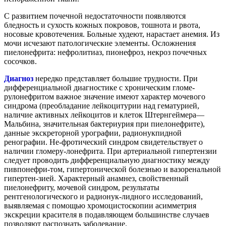
С развитием почечной недостаточности появляются
бледность и сухость кожных покровов, тошнота и рвота,
носовые кровотечения. Больные худеют, нарастает анемия. Из
мочи исчезают патологические элементы. Осложнения
пиелонефрита: нефролитиаз, пионефроз, некроз почечных
сосочков.
Диагноз
нередко представляет большие трудности. При
дифференциальной диагностике с хроническим гломе-
рулонефритом важное значение имеют характер мочевого
синдрома (преобладание лейкоцитурии над гематурией,
наличие активных лейкоцитов и клеток Штернгеймера—
Мальбина, значительная бактериурия при пиелонефрите),
данные экскреторной урографии, радионукпидной
ренографии. Не-фротический синдром свидетельствует о
наличии гломеру-лонефрита. При артериальной гипертензии
следует проводить дифференциальную диагностику между
пивпонефри-том, гипертонической болезнью и вазоренальной
гипертен-зией. Характерный анамнез, свойственный
пиелонефриту, мочевой синдром, результаты
рентгенологического и радионук-лидного исследований,
выявляемая с помощью хромоцистоскопии асимметрия
экскреции красителя в подавляющем большинстве случаев
позволяют распознать заболевание.