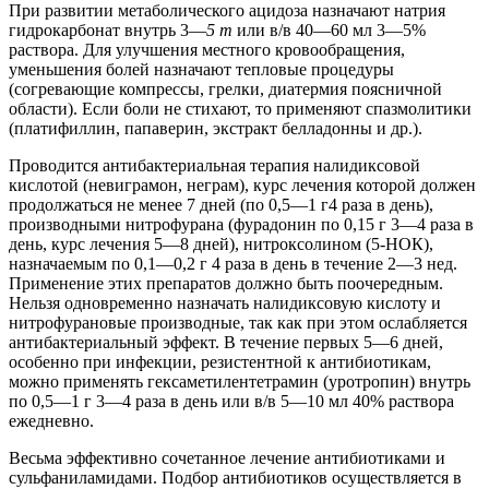
При развитии метаболического ацидоза назначают натрия
гидрокарбонат внутрь 3—
5 т
или в/в 40—60 мл 3—5%
раствора. Для улучшения местного кровообращения,
уменьшения болей назначают тепловые процедуры
(согревающие компрессы, грелки, диатермия поясничной
области). Если боли не стихают, то применяют спазмолитики
(платифиллин, папаверин, экстракт белладонны и др.).
Проводится антибактериальная терапия налидиксовой
кислотой (невиграмон, неграм), курс лечения которой должен
продолжаться не менее 7 дней (по 0,5—1 г4 раза в день),
производными нитрофурана (фурадонин по 0,15 г 3—4 раза в
день, курс лечения 5—8 дней), нитроксолином (5-НОК),
назначаемым по 0,1—0,2 г 4 раза в день в течение 2—3 нед.
Применение этих препаратов должно быть поочередным.
Нельзя одновременно назначать налидиксовую кислоту и
нитрофурановые производные, так как при этом ослабляется
антибактериальный эффект. В течение первых 5—6 дней,
особенно при инфекции, резистентной к антибиотикам,
можно применять гексаметилентетрамин (уротропин) внутрь
по 0,5—1 г 3—4 раза в день или в/в 5—10 мл 40% раствора
ежедневно.
Весьма эффективно сочетанное лечение антибиотиками и
сульфаниламидами. Подбор антибиотиков осуществляется в