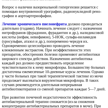
Вопрос о наличии вазоренальной гипергензии решается с
помощью внутривенной урографии, радионуклидной рено-
графии и аортоартериофафии.
Лечение хронического пиелонефрита
должно проводиться
длительно (годами). Начинать лечение следует с назначения
нитрофуранов (фурадонин, фурадантин и др.), налидиксовой
кислоты (нефам, невифамон), 5-НОК, сульфа-ниламидов
(уросульфан, атазол и др.), попеременно чередуя их.
Одновременно целесообразно проводить лечение
клюквенным экстрактом. При неэффективности этих
препаратов, обострениях болезни применяют антибиотики
широкого спектра действия. Назначению антибиотика
каждый раз должно предшествовать определение
чувствительности к нему микрофлоры. Большинству больных
достаточны ежемесячные 10-дневные курсы лечения. Однако
у части больных при такой терапевтической тактике из мочи
продолжает высеваться вирулентная микрофлора. В таких
случаях рекомендуется длительная непрерывная
антибиотикотерапия со сменой препаратов каждые 5—7 дней.
При развитии почечной недостаточности эффективность
антибактериальной терапии снижается (из-за снижения
концентрации антибактериальных препаратов в моче). При