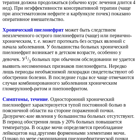
терапия должна продолжаться (обычно курс лечения длится 4
нед). При неэффективности консервативной терапии (чаще
при апостематозном нефрите и карбункуле почек) показано
оперативное вмешательство.
Хронический пиелонефрит
может быть следствием
неизлеченного острого пиелонефрита (чаще) или первично-
хроническим, т. е. может протекать без острых явлений с
начала заболевания. У большинства больных хронический
пиелонефрит возникает в детском возрасте, особенно у
1
девочек. У
/
больных при обычном обследовании не удается
3
выявить несомненных признаков пиелонефрита. Нередко
лишь периоды необъяснимой лихорадки свидетельствуют об
обострении болезни. В последние годы все чаще отмечаются
случаи комбинированного заболевания хроническим
гломерулонеф-ритом и пиепонефритом.
Симптомы, течение
. Односторонний хронический
пиелонефрит характеризуется тупой постоянной болью в
поясничной области на стороне пораженной почки.
Дизуричес-кие явления у большинства больных отсутствуют.
В период обострения лишь у 20% больных повышается
температура. В осадке мочи определяется преобладание
лейкоцитов над другими форменными элементами мочи.
Однако по мере сморщивания пиелонефритической почки