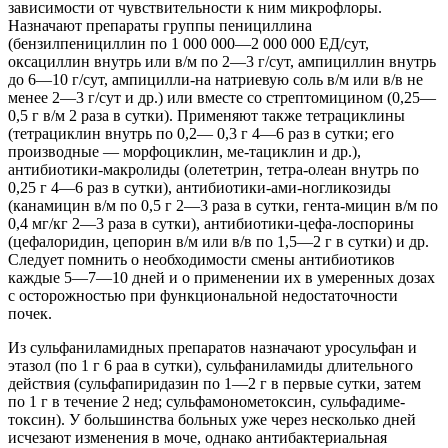
зависимости от чувствительности к ним микрофлоры.
Назначают препараты группы пенициллина
(бензилпенициллин по 1 000 000—2 000 000 ЕД/сут,
оксациллин внутрь или в/м по 2—3 г/сут, ампициллин внутрь
до 6—10 г/сут, ампицилли-на натриевую соль в/м или в/в не
менее 2—3 г/сут и др.) или вместе со стрептомицином (0,25—
0,5 г в/м 2 раза в сутки). Применяют также тетрациклины
(тетрациклин внутрь по 0,2— 0,3 г 4—6 раз в сутки; его
производные — морфоциклин, ме-тациклин и др.),
антибиотики-макролиды (олететрин, тетра-олеан внутрь по
0,25 г 4—6 раз в сутки), антибиотики-ами-ногликозиды
(канамицин в/м по 0,5 г 2—3 раза в сутки, гента-мицин в/м по
0,4 мг/кг 2—3 раза в сутки), антибиотики-цефа-лоспорины
(цефалоридин, цепорин в/м или в/в по 1,5—2 г в сутки) и др.
Следует помнить о необходимости смены антибиотиков
каждые 5—7—10 дней и о применении их в умеренных дозах
с осторожностью при функциональной недостаточности
почек.
Из сульфаниламидных препаратов назначают уросульфан и
этазол (по 1 г 6 раа в сутки), сульфаниламиды длительного
действия (сульфапиридазин по 1—2 г в первые сутки, затем
по 1 г в течение 2 нед; сульфамонометоксин, сульфадиме-
токсин). У большинства больных уже через несколько дней
исчезают изменения в моче, однако антибактериальная