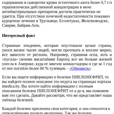
содержании в сыворотке крови остаточного азота более 0,7 г/л
терапевтически действенной концентрации в моче
антибактериальных препаратов достичь практически не
удается. При отсутствии почечной недостаточности показано
курортное лечение в Трускавце, Ессентуках, Железноводске,
Саирме, Байрам-Апи.
Интересный факт
Страшные эпидемии, которые опустошали целые страны,
унося жизни тысяч людей, могли протекать и вполне мирно,
все зависело от региона. Например, страшная оспа, хоть и
«пугала» своими масштабами Европу, все же больше жизней
унесла в Америке, куда ее завезли конкистадоры и где за 1 год
от нее погибло более 60 % туземцев.
-
«Обновить»
Если вы ищите информацию о болезни ПИЕЛОНЕФРИТ, то
вы найдете полное описание это недуга на страницах портала
imedica.by. Вы хотите найти информацию с полным
описанием болезни ПИЕЛОНЕФРИТ от а до я, мы поможем
вам это сделать. Давайте рассмотри, что же представляет наша
таблица болезней.
Каждой болезни присвоена своя категория, и она относится к
определённому разделу медицины. Так же болезни