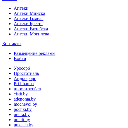
Аптеки
Аптеки Минска
Аптеки Гомеля
Аптеки Бреста
Аптеки Витебска
Аптеки Могилева
Контакты
Размещение рекламы
Войти
Уросорб
Простотиаль
Андрофорс
Pri Pharma
простатит.бел
cistit.by
adenoma.by
mochevoi.by
pochki.by
uretra.by
uretrit.by
prostata.by