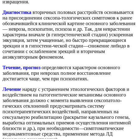
извращения.
Диагностика
вторичных половых расстройств основывается
на присоединении сексопа-тологических симптомов к ранее
обозначившейся клинической картине основного заболевания
— невроза, психопатии, психоза и др. Так, для неврастении
характерны вначале (в гиперстенической стадии) ускоренная
эякуляция, затем учащенные, но быстро прекращающиеся
эрекции и в гипостени-ческой стадии—снижение либидо в
сочетании с ослаблением эрекций и вторичным
анэякуляторным феноменом.
Течение, прогноз
определяются характером основного
заболевания, при неврозах полное восстановление
достигается чаще, чем при психопатиях.
Лечение
наряду с устранением этиологических факторов и
воздействием на патогенетические механизмы основного
заболевания должно с момента выявления сексопатоло-
гических отклонений предусматривать систему
психотерапевтических воздействий, направленных на
сексуальную реабилитацию (раскрытие каузального генеза,
выработка оптимальных приемов осуществления интимной
близости и др.), при необходимости—симптоматические
медикаментозные средства, применение метода ЛД