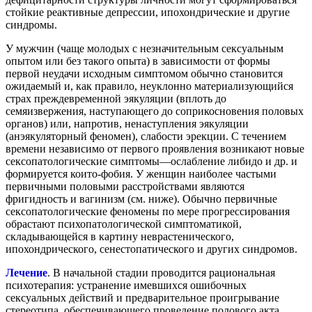
стойкие реактивные депрессии, ипохондрические и другие
синдромы.
У мужчин (чаще молодых с незначительным сексуальным
опытом или без такого опыта) в зависимости от формы
первой неудачи исходным симптомом обычно становится
ожидаемый и, как правило, неуклонно материализующийся
страх преждевременной эякуляции (вплоть до
семяизвержения, наступающего до соприкосновения половых
органов) или, напротив, ненаступления эякуляции
(анэякуляторный феномен), слабости эрекции. С течением
времени независимо от первого проявления возникают новые
сексопатологические симптомы—ослабление либидо и др. и
формируется които-фобия. У женщин наиболее частыми
первичными половыми расстройствами являются
фригидность и вагинизм (см. ниже). Обычно первичные
сексопатологические феномены по мере прогрессирования
обрастают психопатологической симптоматикой,
складывающейся в картину неврастенического,
ипохондрического, сенестопатического и других синдромов.
Лечение
. В начальной стадии проводится рациональная
психотерапия: устранение имевшихся ошибочных
сексуальных действий и предварительное проигрывание
стереотипа, обеспечивающего проведение полового акта.