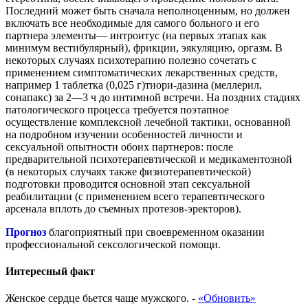
Последний может быть сначала неполноценным, но должен
включать все необходимые для самого больного и его
партнера элементы— интроитус (на первых этапах как
минимум вестибулярный), фрикции, эякуляцию, оргазм. В
некоторых случаях психотерапию полезно сочетать с
применением симптоматических лекарственных средств,
например 1 таблетка (0,025 г)тиори-дазина (меллерил,
сонапакс) за 2—3 ч до интимной встречи. На поздних стадиях
патологического процесса требуется поэтапное
осуществление комплексной лечебной тактики, основанной
на подробном изучении особенностей личности и
сексуальной опытности обоих партнеров: после
предварительной психотерапевтической и медикаментозной
(в некоторых случаях также физиотерапевтической)
подготовки проводится основной этап сексуальной
реабилитации (с применением всего терапевтического
арсенала вплоть до съемных протезов-эректоров).
Прогноз
благоприятный при своевременном оказании
профессиональной сексологической помощи.
Интересный факт
Женское сердце бьется чаще мужского.
-
«Обновить»