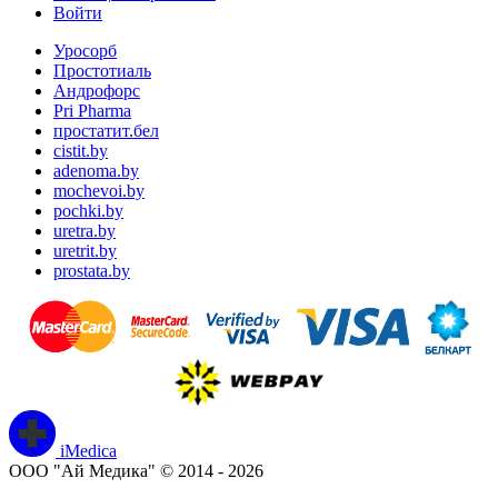
Войти
Уросорб
Простотиаль
Андрофорс
Pri Pharma
простатит.бел
cistit.by
adenoma.by
mochevoi.by
pochki.by
uretra.by
uretrit.by
prostata.by
iMedica
ООО "Ай Медика" © 2014 - 2026