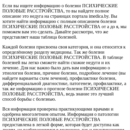
Если вы ищите информацию о болезни ПСИХИЧЕСКИЕ
ПОЛОВЫЕ РАССТРОЙСТВА, то вы найдете полное
описание это недуга на страницах портала imedica.by. Вы
хотите найти информацию с полным описанием болезни
ПСИХИЧЕСКИЕ ПОЛОВЫЕ РАССТРОЙСТВА от а до я, мы
поможем вам это сделать. Давайте рассмотри, что же
представляет наша таблица болезней.
Каждой болезни присвоена своя категория, и она относится к
определённому разделу медицины. Так же болезни
ПСИХИЧЕСКИЕ ПОЛОВЫЕ РАССТРОЙСТВА. В таблице
болезней вы легко сможете найти схожие недуги и их
лечение. Для нас важно было дать вам информацию о
этиологии болезни, причине болезни, подробное лечение (вы
найдете варианты схем лечения), профилактике болезни,
дифференциальной диагностике, патогенезе, профилактике, а
так же информацию о прогнозе болезни ПСИХИЧЕСКИЕ
ПОЛОВЫЕ РАССТРОЙСТВА, ведь знание это лучший
способ борьбы с болезнью.
Вся информация проверена практикующими врачами и
одобрена многолетним опытом. Информация о патологии
ПСИХИЧЕСКИЕ ПОЛОВЫЕ РАССТРОЙСТВА
предоставлена в легкой форме, которая будет доступна как
людям, не разбирающимся в медицине, так и практикующим