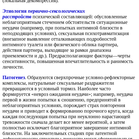
(локальная декомпрессия).
Этиология
первично-сексологических
расстройств
психической составляющей: обусловленные
неблагоприятным стечением обстоятельств ситуационные
неудачи (например, при попытках интимной близости в
неподходящих условиях), сексуальная психотравматизация
(внезапное выявление отталкивающих подробностей
интимного туалета или физического облика партнера,
действия партнера, выходящие за рамки диапазона
приемлемости и др.). Предрасполагающие факторы—черты
сенситивности, повышенная впечатлительность и ранимость
личности.
Патогенез
. Образуются сверхпрочные условно-рефлекторные
комплексы, натуральные сексуальные раздражители
превращаются в условный тормоз. Наиболее часто
формируется «невроз ожидания неудачи»; например, неудача
первой в жизни попытки к сношению, предпринятой в
неблагоприятных условиях, порождает страх повторения
неудачи и приводит к формированию порочного круга, когда
каждая последующая попытка при неуклонно нарастающей
тревожности сначала делает все менее вероятной, а затем
полностью исключает благоприятное завершение интимной
близости. На заключительных стадиях при латентной
дефицитарности структуры личности могут сформироваться