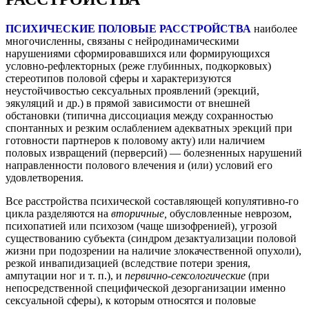
ПСИХИЧЕСКИЕ ПОЛОВЫЕ РАССТРОЙСТВА
наиболее
многочисленны, связаны с нейродинамическими
нарушениями сформировавшихся или формирующихся
условно-рефлекторных (реже глубинных, подкорковых)
стереотипов половой сферы и характеризуются
неустойчивостью сексуальных проявлений (эрекций,
эякуляций и др.) в прямой зависимости от внешней
обстановки (типична диссоциация между сохранностью
спонтанных и резким ослаблением адекватных эрекций при
готовности партнеров к половому акту) или наличием
половых извращений (перверсий) — болезненных нарушений
направленности полового влечения и (или) условий его
удовлетворения.
Все расстройства психической составляющей копулятивно-го
цикла разделяются на
вторичные,
обусловленные неврозом,
психопатией или психозом (чаще шизофренией), угрозой
существованию субъекта (синдром дезактуализации половой
жизни при подозрении на наличие злокачественной опухоли),
резкой инвапидизацией (вследствие потери зрения,
ампутации ног и т. п.), и
первично-сексологические
(при
непосредственной специфической дезорганизации именно
сексуальной сферы), к которым относятся и половые