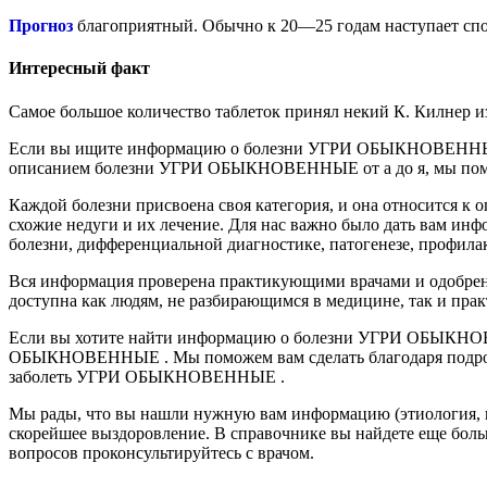
Прогноз
благоприятный. Обычно к 20—25 годам наступает спон
Интересный факт
Самое большое количество таблеток принял некий К. Килнер из
Если вы ищите информацию о болезни УГРИ ОБЫКНОВЕННЫЕ , т
описанием болезни УГРИ ОБЫКНОВЕННЫЕ от а до я, мы поможем
Каждой болезни присвоена своя категория, и она относится 
схожие недуги и их лечение. Для нас важно было дать вам инф
болезни, дифференциальной диагностике, патогенезе, профил
Вся информация проверена практикующими врачами и одобре
доступна как людям, не разбирающимся в медицине, так и пра
Если вы хотите найти информацию о болезни УГРИ ОБЫКНО
ОБЫКНОВЕННЫЕ . Мы поможем вам сделать благодаря подробной 
заболеть УГРИ ОБЫКНОВЕННЫЕ .
Мы рады, что вы нашли нужную вам информацию (этиология, па
скорейшее выздоровление. В справочнике вы найдете еще боль
вопросов проконсультируйтесь с врачом.