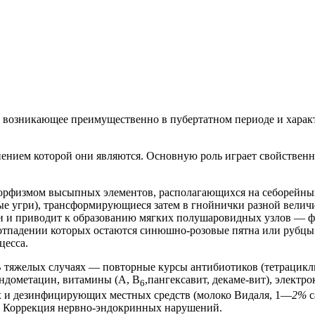
, возникающее преимущественно в пубертатном периоде и хара
нением которой они являются. Основную роль играет свойствен
физмом высыпных элементов, располагающихся на себорейных у
ые угри), трансформирующиеся затем в гнойнички разной велич
кожи и приводит к образованию мягких полушаровидных узлов 
о отпадении которых остаются синюшно-розовые пятна или рубцы
цесса.
В тяжелых случаях — повторные курсы антибиотиков (тетрациклин
индометацин, витамины (А, В
,пангексавит, декаме-вит), электр
6
х и дезинфицирующих местных средств (молоко Видаля, 1—
2%
с
и. Коррекция нервно-эндокринных нарушений.