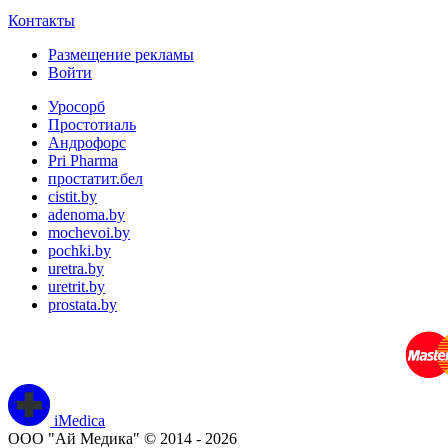
Контакты
Размещение рекламы
Войти
Уросорб
Простотиаль
Андрофорс
Pri Pharma
простатит.бел
cistit.by
adenoma.by
mochevoi.by
pochki.by
uretra.by
uretrit.by
prostata.by
iMedica
ООО "Ай Медика" © 2014 - 2026