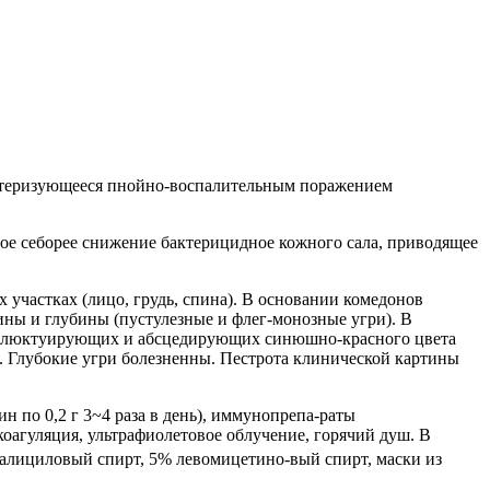
ктеризующееся пнойно-воспалительным поражением
ное себорее снижение бактерицидное кожного сала, приводящее
частках (лицо, грудь, спина). В основании комедонов
ины и глубины (пустулезные и флег-монозные угри). В
— флюктуирующих и абсцедирующих синюшно-красного цвета
. Глубокие угри болезненны. Пестрота клинической картины
 по 0,2 г 3~4 раза в день), иммунопрепа-раты
окоагуляция, ультрафиолетовое облучение, горячий душ. В
алициловый спирт, 5% левомицетино-вый спирт, маски из