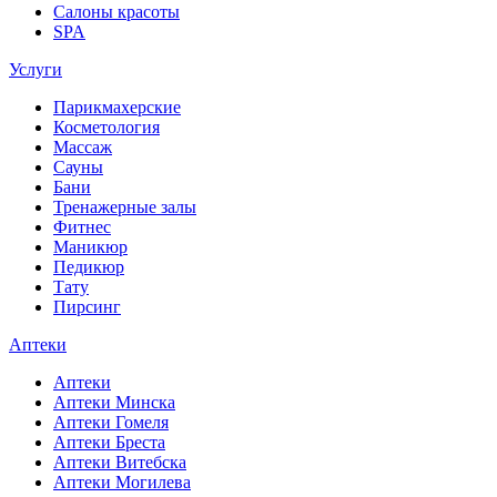
Салоны красоты
SPA
Услуги
Парикмахерские
Косметология
Массаж
Сауны
Бани
Тренажерные залы
Фитнес
Маникюр
Педикюр
Тату
Пирсинг
Аптеки
Аптеки
Аптеки Минска
Аптеки Гомеля
Аптеки Бреста
Аптеки Витебска
Аптеки Могилева