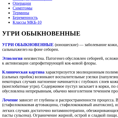
Операции
Симптомы
Термины
Беременность
Классы МКБ-10
УГРИ ОБЫКНОВЕННЫЕ
УГРИ ОБЫКНОВЕННЫЕ
(юношеские) — заболевание кожи
сальныхжелез на фоне себореи.
Этиология
неизвестна. Патогенез обусловлен себореей, ослож
к активизации сапрофитирующей кок-ковой флоры.
Клиническая картина
характеризуется эволюционным полимор
(сальных пробок) возникают воспалительные узелки (папулезн
некоторых случаях нагноение начинается с глубоких слоев 
(конглобатные угри). Содержимое пустул засыхает в корки, п
обусловлена непрерывным, обычно многолетним течением про
Лечение
зависит от глубины и распространенности процесса. 
(стафилококковая аутовакцина, стафилококковый анатоксин), 
легких случаях достаточно витаминотерапии, обезжиривающи
пасты сульсена). Ограничение жирной, острой и сладкой пищ