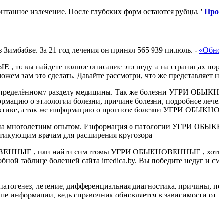
танное излечение. После глубоких форм остаются рубцы. '
Про
 Зимбабве. За 21 год лечения он принял 565 939 пилюль.
-
«Обн
о вы найдете полное описание это недуга на страницах порт
 вам это сделать. Давайте рассмотри, что же представляет н
к определённому разделу медицины. Так же болезни УГРИ ОБЫК
ормацию о этиологии болезни, причине болезни, подробное лече
актике, а так же информацию о прогнозе болезни УГРИ ОБЫКНО
на многолетним опытом. Информация о патологии УГРИ ОБЫКН
ктикующим врачам для расширения кругозора.
ВЕННЫЕ , или найти симптомы УГРИ ОБЫКНОВЕННЫЕ , хотите
таблице болезней сайта imedica.by. Вы победите недуг и смож
тогенез, лечение, дифференциальная диагностика, причины, по
ше информации, ведь справочник обновляется в зависимости от 