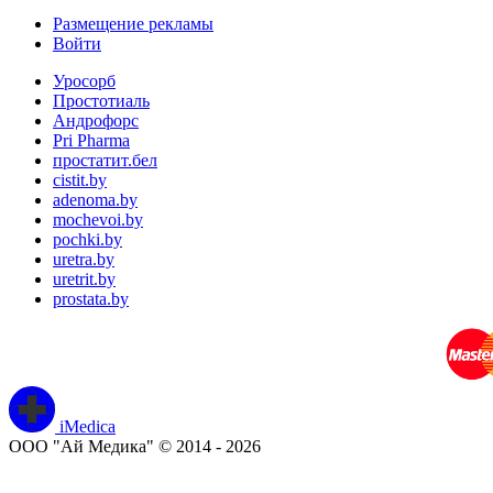
Размещение рекламы
Войти
Уросорб
Простотиаль
Андрофорс
Pri Pharma
простатит.бел
cistit.by
adenoma.by
mochevoi.by
pochki.by
uretra.by
uretrit.by
prostata.by
iMedica
ООО "Ай Медика" © 2014 - 2026