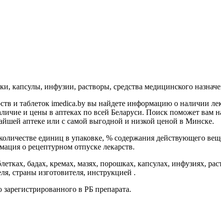
шки, капсулы, инфузии, растворы, средства медицинского назнач
ств и таблеток imedica.by вы найдете информацию о наличии лека
аличие и цены в аптеках по всей Беларуси. Поиск поможет вам на
айшей аптеке или с самой выгодной и низкой ценой в Минске.
количестве единиц в упаковке, % содержания действующего веще
мация о рецептурном отпуске лекарств.
етках, бадах, кремах, мазях, порошках, капсулах, инфузиях, ра
ля, страны изготовителя, инструкцией .
 зарегистрированного в РБ препарата.