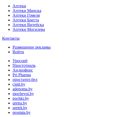
Аптеки
Аптеки Минска
Аптеки Гомеля
Аптеки Бреста
Аптеки Витебска
Аптеки Могилева
Контакты
Размещение рекламы
Войти
Уросорб
Простотиаль
Андрофорс
Pri Pharma
простатит.бел
cistit.by
adenoma.by
mochevoi.by
pochki.by
uretra.by
uretrit.by
prostata.by