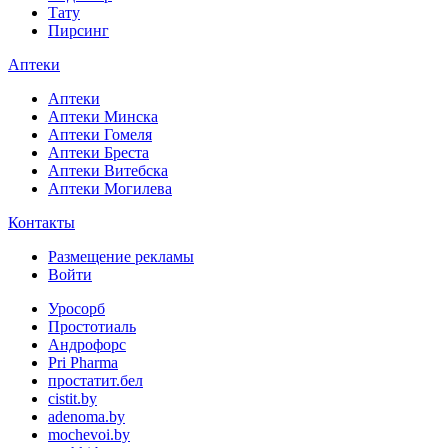
Тату
Пирсинг
Аптеки
Аптеки
Аптеки Минска
Аптеки Гомеля
Аптеки Бреста
Аптеки Витебска
Аптеки Могилева
Контакты
Размещение рекламы
Войти
Уросорб
Простотиаль
Андрофорс
Pri Pharma
простатит.бел
cistit.by
adenoma.by
mochevoi.by