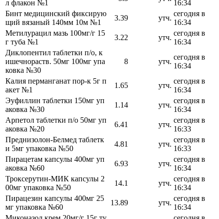
л флакон №1
16:34
Бинт медицинский фиксирую
сегодня в
3.39
утч.
щий вязаный 140мм 10м №1
16:34
Метилурацил мазь 100мг/г 15
сегодня в
3.22
утч.
г туба №1
16:34
Диклопентил таблетки п/о, к
сегодня в
ишечнораств. 50мг 100мг упа
8
утч.
16:34
ковка №30
Калия перманганат пор-к 5г п
сегодня в
1.65
утч.
акет №1
16:34
Эуфиллин таблетки 150мг уп
сегодня в
1.14
утч.
аковка №30
16:34
Арпетол таблетки п/о 50мг уп
сегодня в
6.41
утч.
аковка №20
16:33
Преднизолон-Белмед таблетк
сегодня в
4.81
утч.
и 5мг упаковка №50
16:33
Пирацетам капсулы 400мг уп
сегодня в
6.93
утч.
аковка №60
16:34
Троксерутин-МИК капсулы 2
сегодня в
14.1
утч.
00мг упаковка №50
16:34
Пирацезин капсулы 400мг 25
сегодня в
13.89
утч.
мг упаковка №60
16:34
Миконазол крем 20мг/г 15г ту
сегодня в