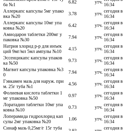
6.82
утч.
ба №1
16:34
Аллеркапс капсулы 5мг упако
сегодня в
3.78
утч.
вка №20
16:34
Аллеркапс капсулы 10мг упа
сегодня в
6.42
утч.
ковка №20
16:34
Амиодарон таблетки 200мг у
сегодня в
7.94
утч.
паковка №30
16:34
Натрия хлорид р-р для инъек
сегодня в
4.15
утч.
ций 9мг/мл 5мл ампулы №10
16:34
Эссенцикапс капсулы упаков
сегодня в
9.73
утч.
ка №50
16:34
Магвит капсулы упаковка №3
сегодня в
7.94
утч.
0
16:34
Гэвкамен мазь для наруж. при
сегодня в
4.56
утч.
м. 25г туба №1
16:34
Фолиевая кислота таблетки 1
сегодня в
0.97
утч.
мг упаковка №50
16:34
Лоратадин таблетки 10мг упа
сегодня в
0.73
утч.
ковка №10
16:34
Лоперамида гидрохлорид кап
сегодня в
1.06
утч.
сулы 2мг упаковка №20
16:34
Синаф мазь 0,25мг/г 15г туба
сегодня в
2.92
утч.