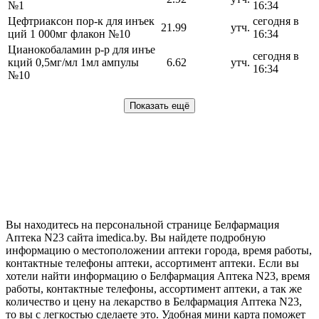
№1
16:34
Цефтриаксон пор-к для инъек
сегодня в
21.99
утч.
ций 1 000мг флакон №10
16:34
Цианокобаламин р-р для инъе
сегодня в
кций 0,5мг/мл 1мл ампулы
6.62
утч.
16:34
№10
Показать ещё
Вы находитесь на персональной странице Белфармация
Аптека N23 сайта imedica.by. Вы найдете подробную
информацию о местоположении аптеки города, время работы,
контактные телефоны аптеки, ассортимент аптеки. Если вы
хотели найти информацию о Белфармация Аптека N23, время
работы, контактные телефоны, ассортимент аптеки, а так же
количество и цену на лекарство в Белфармация Аптека N23,
то вы с легкостью сделаете это. Удобная мини карта поможет