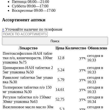
Пятница
08:00—21:00
Суббота
09:00—17:00
Воскресенье
09:00—17:00
Ассортимент аптеки
×
Уточняйте наличие по телефонам
Поиск
Лекарство
Цена
Количество
Обновлено
Пентоксифиллин-НАН табле
сегодня в
тки п/о, кишечнораств. 100мг
12.8
утч.
16:33
упаковка №75
Циннаризин-НАН таблетки 2
сегодня в
5.24
утч.
5мг упаковка №50
16:33
Рамилонг таблетки 5мг упако
сегодня в
5.79
утч.
вка №30
16:33
Толперизон таблетки п/о 150
сегодня в
14.61
утч.
мг упаковка №30
16:33
Регулон таблетки п/о 150мкг
сегодня в
52.75
утч.
30мкг упаковка №63
16:34
Вазелиновое масло масло 30м
сегодня в
5.3
утч.