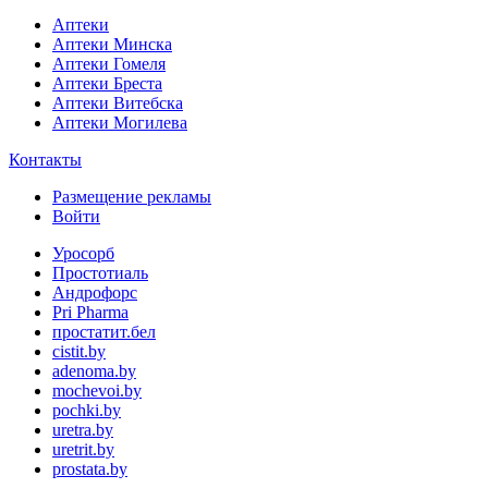
Аптеки
Аптеки Минска
Аптеки Гомеля
Аптеки Бреста
Аптеки Витебска
Аптеки Могилева
Контакты
Размещение рекламы
Войти
Уросорб
Простотиаль
Андрофорс
Pri Pharma
простатит.бел
cistit.by
adenoma.by
mochevoi.by
pochki.by
uretra.by
uretrit.by
prostata.by