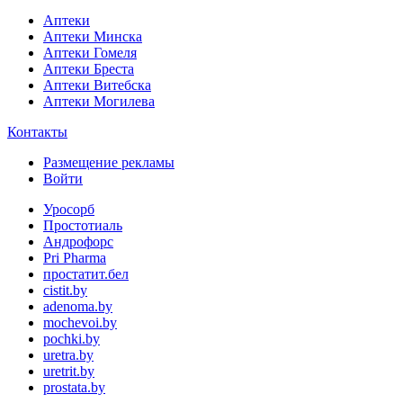
Аптеки
Аптеки Минска
Аптеки Гомеля
Аптеки Бреста
Аптеки Витебска
Аптеки Могилева
Контакты
Размещение рекламы
Войти
Уросорб
Простотиаль
Андрофорс
Pri Pharma
простатит.бел
cistit.by
adenoma.by
mochevoi.by
pochki.by
uretra.by
uretrit.by
prostata.by