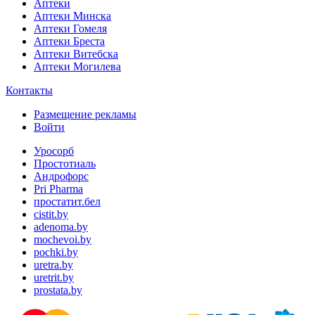
Аптеки
Аптеки Минска
Аптеки Гомеля
Аптеки Бреста
Аптеки Витебска
Аптеки Могилева
Контакты
Размещение рекламы
Войти
Уросорб
Простотиаль
Андрофорс
Pri Pharma
простатит.бел
cistit.by
adenoma.by
mochevoi.by
pochki.by
uretra.by
uretrit.by
prostata.by