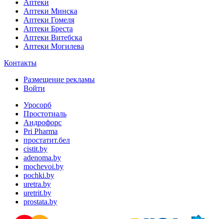
Аптеки
Аптеки Минска
Аптеки Гомеля
Аптеки Бреста
Аптеки Витебска
Аптеки Могилева
Контакты
Размещение рекламы
Войти
Уросорб
Простотиаль
Андрофорс
Pri Pharma
простатит.бел
cistit.by
adenoma.by
mochevoi.by
pochki.by
uretra.by
uretrit.by
prostata.by