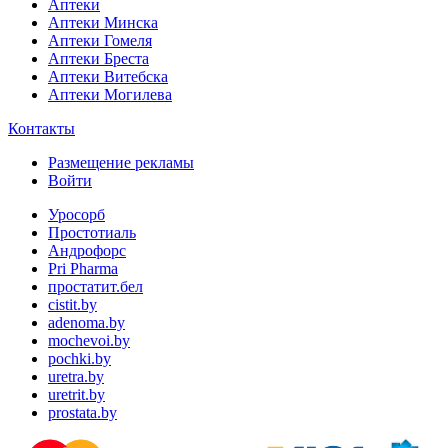
Аптеки
Аптеки Минска
Аптеки Гомеля
Аптеки Бреста
Аптеки Витебска
Аптеки Могилева
Контакты
Размещение рекламы
Войти
Уросорб
Простотиаль
Андрофорс
Pri Pharma
простатит.бел
cistit.by
adenoma.by
mochevoi.by
pochki.by
uretra.by
uretrit.by
prostata.by