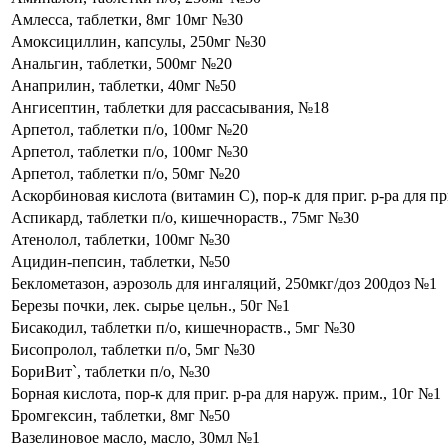
Амлесса, таблетки, 8мг 10мг №30
Амоксициллин, капсулы, 250мг №30
Анальгин, таблетки, 500мг №20
Анаприлин, таблетки, 40мг №50
Ангисептин, таблетки для рассасывания, №18
Арпетол, таблетки п/о, 100мг №20
Арпетол, таблетки п/о, 100мг №30
Арпетол, таблетки п/о, 50мг №20
Аскорбиновая кислота (витамин С), пор-к для приг. р-ра для п
Аспикард, таблетки п/о, кишечнораств., 75мг №30
Атенолол, таблетки, 100мг №30
Ацидин-пепсин, таблетки, №50
Беклометазон, аэрозоль для ингаляций, 250мкг/доз 200доз №1
Березы почки, лек. сырье цельн., 50г №1
Бисакодил, таблетки п/о, кишечнораств., 5мг №30
Бисопролол, таблетки п/о, 5мг №30
БориВит`, таблетки п/о, №30
Борная кислота, пор-к для приг. р-ра для наруж. прим., 10г №1
Бромгексин, таблетки, 8мг №50
Вазелиновое масло, масло, 30мл №1