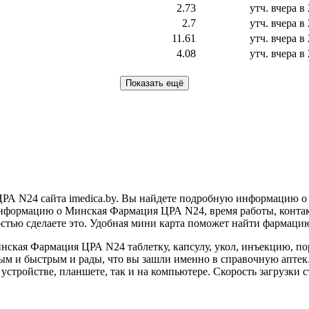
2.73
утч.
вчера в 
2.7
утч.
вчера в 
11.61
утч.
вчера в 
4.08
утч.
вчера в 
Показать ещё
РА N24 сайта imedica.by. Вы найдете подробную информацию о 
информацию о Минская Фармация ЦРА N24, время работы, контакт
остью сделаете это. Удобная мини карта поможет найти фармаци
нская Фармация ЦРА N24 таблетку, капсулу, укол, инъекцию, пор
ным и быстрым и рады, что вы зашли именно в справочную апт
стройстве, планшете, так и на компьютере. Скорость загрузки с