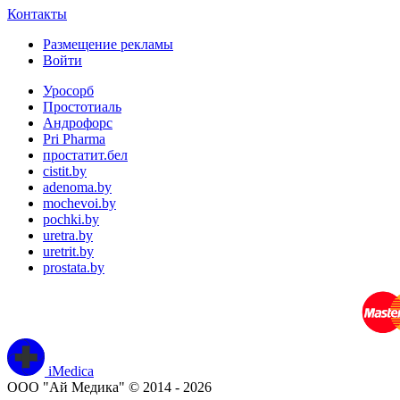
Контакты
Размещение рекламы
Войти
Уросорб
Простотиаль
Андрофорс
Pri Pharma
простатит.бел
cistit.by
adenoma.by
mochevoi.by
pochki.by
uretra.by
uretrit.by
prostata.by
iMedica
ООО "Ай Медика" © 2014 - 2026