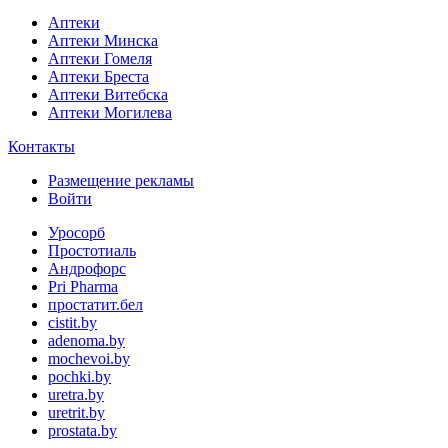
Аптеки
Аптеки Минска
Аптеки Гомеля
Аптеки Бреста
Аптеки Витебска
Аптеки Могилева
Контакты
Размещение рекламы
Войти
Уросорб
Простотиаль
Андрофорс
Pri Pharma
простатит.бел
cistit.by
adenoma.by
mochevoi.by
pochki.by
uretra.by
uretrit.by
prostata.by