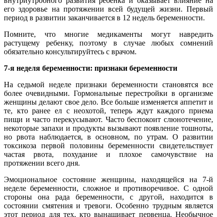
внутриутробного развития ребенка и оказывает влияние на
его здоровье на протяжении всей будущей жизни. Первый
период в развитии заканчивается в 12 недель беременности.
Помните, что многие медикаменты могут навредить
растущему ребенку, поэтому в случае любых сомнений
обязательно консультируйтесь с врачом.
7-я неделя беременности: признаки беременности
На седьмой неделе признаки беременности становятся все
более очевидными. Гормональные перестройки в организме
женщины делают свое дело. Все больше изменяется аппетит и
те, кто ранее ел с неохотой, теперь ждут каждого приема
пищи и часто перекусывают. Часто беспокоит слюнотечение,
некоторые запахи и продукты вызывают появление тошноты,
но рвота наблюдается, в основном, по утрам. О развитии
токсикоза первой половины беременности свидетельствует
частая рвота, похудание и плохое самочувствие на
протяжении всего дня.
Эмоциональное состояние женщины, находящейся на 7-й
неделе беременности, сложное и противоречивое. С одной
стороны она рада беременности, с другой, находится в
состоянии смятения и тревоги. Особенно трудным является
этот период для тех, кто вынашивает первенца. Необычное