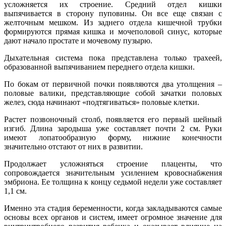
усложняется их строение. Средний отдел кишки
выпячивается в сторону пуповины. Он все еще связан с
желточным мешком. Из заднего отдела кишечной трубки
формируются прямая кишка и мочеполовой синус, которые
дают начало простате и мочевому пузырю.
Дыхательная система пока представлена только трахеей,
образованной выпячиванием переднего отдела кишки.
По бокам от первичной почки появляются два утолщения –
половые валики, представляющие собой зачатки половых
желез, сюда начинают «подтягиваться» половые клетки.
Растет позвоночный столб, появляется его первый шейный
изгиб. Длина зародыша уже составляет почти 2 см. Руки
имеют лопатообразную форму, нижние конечности
значительно отстают от них в развитии.
Продолжает усложняться строение плаценты, что
сопровождается значительным усилением кровоснабжения
эмбриона. Ее толщина к концу седьмой недели уже составляет
1,1 см.
Именно эта стадия беременности, когда закладываются самые
основы всех органов и систем, имеет огромное значение для