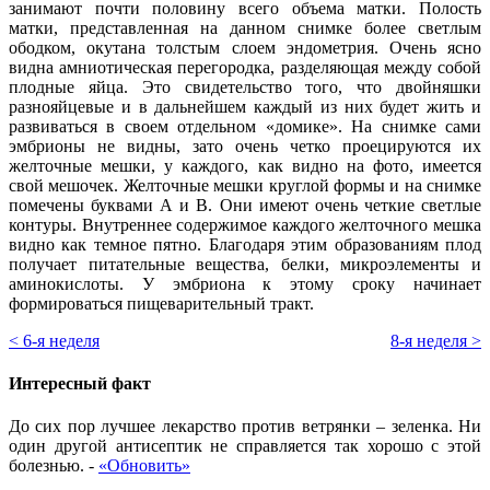
занимают почти половину всего объема матки. Полость
матки, представленная на данном снимке более светлым
ободком, окутана толстым слоем эндометрия. Очень ясно
видна амниотическая перегородка, разделяющая между собой
плодные яйца. Это свидетельство того, что двойняшки
разнояйцевые и в дальнейшем каждый из них будет жить и
развиваться в своем отдельном «домике». На снимке сами
эмбрионы не видны, зато очень четко проецируются их
желточные мешки, у каждого, как видно на фото, имеется
свой мешочек. Желточные мешки круглой формы и на снимке
помечены буквами А и В. Они имеют очень четкие светлые
контуры. Внутреннее содержимое каждого желточного мешка
видно как темное пятно. Благодаря этим образованиям плод
получает питательные вещества, белки, микроэлементы и
аминокислоты. У эмбриона к этому сроку начинает
формироваться пищеварительный тракт.
< 6-я неделя
8-я неделя >
Интересный факт
До сих пор лучшее лекарство против ветрянки – зеленка. Ни
один другой антисептик не справляется так хорошо с этой
болезнью.
-
«Обновить»