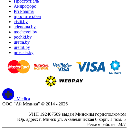
Простотиаль
Андрофорс
Pri Pharma
простатит.бел
cistit.by
adenoma.by
mochevoi.by
pochki.by
uretra.by
uretrit.by
prostata.by
iMedica
ООО "Ай Медика" © 2014 - 2026
УНП 192407509 выдан Минским горисполкомом
Юр. адрес: г. Минск ул. Академическая 6 корп. 1 пом. 5
Режим работы: 24/7