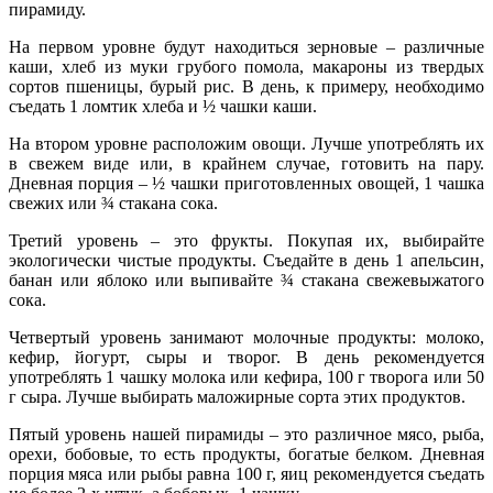
пирамиду.
На первом уровне будут находиться зерновые – различные
каши, хлеб из муки грубого помола, макароны из твердых
сортов пшеницы, бурый рис. В день, к примеру, необходимо
съедать 1 ломтик хлеба и ½ чашки каши.
На втором уровне расположим овощи. Лучше употреблять их
в свежем виде или, в крайнем случае, готовить на пару.
Дневная порция – ½ чашки приготовленных овощей, 1 чашка
свежих или ¾ стакана сока.
Третий уровень – это фрукты. Покупая их, выбирайте
экологически чистые продукты. Съедайте в день 1 апельсин,
банан или яблоко или выпивайте ¾ стакана свежевыжатого
сока.
Четвертый уровень занимают молочные продукты: молоко,
кефир, йогурт, сыры и творог. В день рекомендуется
употреблять 1 чашку молока или кефира, 100 г творога или 50
г сыра. Лучше выбирать маложирные сорта этих продуктов.
Пятый уровень нашей пирамиды – это различное мясо, рыба,
орехи, бобовые, то есть продукты, богатые белком. Дневная
порция мяса или рыбы равна 100 г, яиц рекомендуется съедать