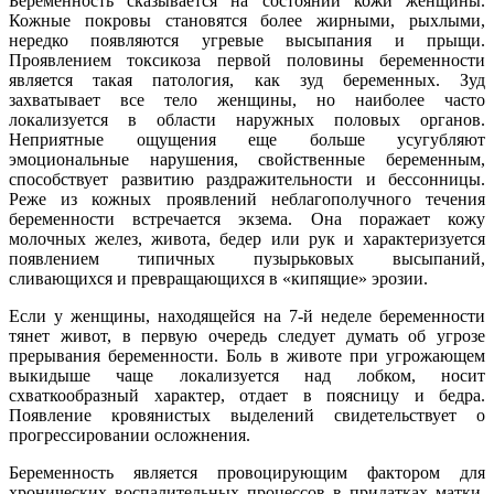
Беременность сказывается на состоянии кожи женщины.
Кожные покровы становятся более жирными, рыхлыми,
нередко появляются угревые высыпания и прыщи.
Проявлением токсикоза первой половины беременности
является такая патология, как зуд беременных. Зуд
захватывает все тело женщины, но наиболее часто
локализуется в области наружных половых органов.
Неприятные ощущения еще больше усугубляют
эмоциональные нарушения, свойственные беременным,
способствует развитию раздражительности и бессонницы.
Реже из кожных проявлений неблагополучного течения
беременности встречается экзема. Она поражает кожу
молочных желез, живота, бедер или рук и характеризуется
появлением типичных пузырьковых высыпаний,
сливающихся и превращающихся в «кипящие» эрозии.
Если у женщины, находящейся на 7-й неделе беременности
тянет живот, в первую очередь следует думать об угрозе
прерывания беременности. Боль в животе при угрожающем
выкидыше чаще локализуется над лобком, носит
схваткообразный характер, отдает в поясницу и бедра.
Появление кровянистых выделений свидетельствует о
прогрессировании осложнения.
Беременность является провоцирующим фактором для
хронических воспалительных процессов в придатках матки.