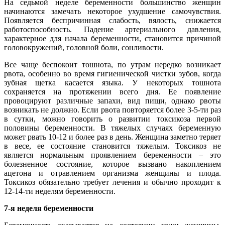
На седьмой неделе беременности большинство женщин
начинаются замечать некоторое ухудшение самочувствия.
Появляется беспричинная слабость, вялость, снижается
работоспособность. Падение артериального давления,
характерное для начала беременности, становится причиной
головокружений, головной боли, сонливости.
Все чаще беспокоит тошнота, по утрам нередко возникает
рвота, особенно во время гигиенической чистки зубов, когда
зубная щетка касается языка. У некоторых тошнота
сохраняется на протяжении всего дня. Ее появление
провоцируют различные запахи, вид пищи, однако рвоты
возникать не должно. Если рвота повторяется более 3-5-ти раз
в сутки, можно говорить о развитии токсикоза первой
половины беременности. В тяжелых случаях беременную
может рвать 10-12 и более раз в день. Женщина заметно теряет
в весе, ее состояние становится тяжелым. Токсикоз не
является нормальным проявлением беременности – это
болезненное состояние, которое вызвано накоплением
ацетона и отравлением организма женщины и плода.
Токсикоз обязательно требует лечения и обычно проходит к
12-14-ти неделям беременности.
7-я неделя беременности