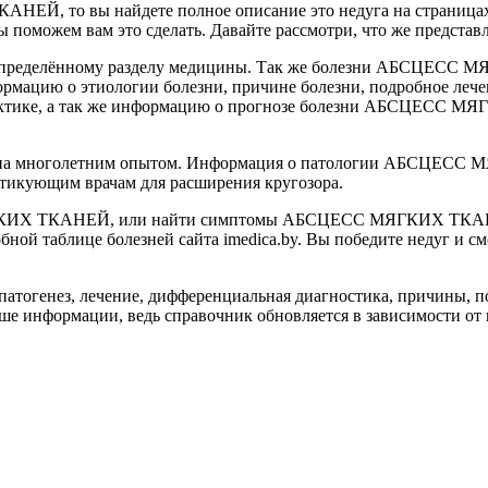
, то вы найдете полное описание это недуга на страницах п
ожем вам это сделать. Давайте рассмотри, что же представля
 к определённому разделу медицины. Так же болезни АБСЦЕСС 
ормацию о этиологии болезни, причине болезни, подробное лече
лактике, а так же информацию о прогнозе болезни АБСЦЕСС МЯ
на многолетним опытом. Информация о патологии АБСЦЕСС МЯ
ктикующим врачам для расширения кругозора.
ГКИХ ТКАНЕЙ, или найти симптомы АБСЦЕСС МЯГКИХ ТКАНЕЙ
таблице болезней сайта imedica.by. Вы победите недуг и смож
тогенез, лечение, дифференциальная диагностика, причины, по
ше информации, ведь справочник обновляется в зависимости от 