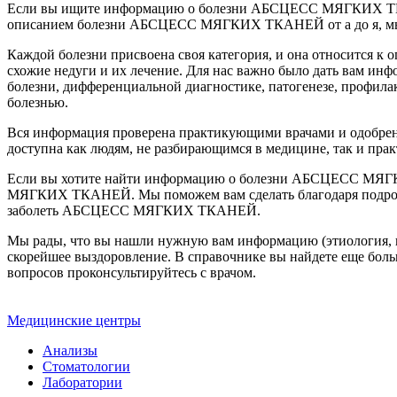
Если вы ищите информацию о болезни АБСЦЕСС МЯГКИХ ТКАНЕЙ
описанием болезни АБСЦЕСС МЯГКИХ ТКАНЕЙ от а до я, мы пом
Каждой болезни присвоена своя категория, и она относится
схожие недуги и их лечение. Для нас важно было дать вам инф
болезни, дифференциальной диагностике, патогенезе, профи
болезнью.
Вся информация проверена практикующими врачами и одобре
доступна как людям, не разбирающимся в медицине, так и пра
Если вы хотите найти информацию о болезни АБСЦЕСС МЯ
МЯГКИХ ТКАНЕЙ. Мы поможем вам сделать благодаря подробной 
заболеть АБСЦЕСС МЯГКИХ ТКАНЕЙ.
Мы рады, что вы нашли нужную вам информацию (этиология, па
скорейшее выздоровление. В справочнике вы найдете еще боль
вопросов проконсультируйтесь с врачом.
Медицинские центры
Анализы
Стоматологии
Лаборатории