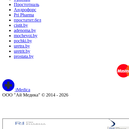
Простотиаль
Андрофорс
Pri Pharma
простатит.бел
cistit.by
adenoma.by
mochevoi.by
pochki.by
uretra.by
uretrit.by
prostata.by
iMedica
ООО "Ай Медика" © 2014 - 2026