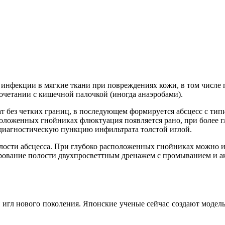
 инфекции в мягкие ткани при повреждениях кожи, в том числе
очетании с кишечной палочкой (иногда анаэробами).
ат без четких границ, в последующем формируется абсцесс с тип
оложенных гнойниках флюктуация появляется рано, при более 
 диагностическую пункцию инфильтрата толстой иглой.
ости абсцесса. При глубоко расположенных гнойниках можно и
рование полости двухпросветтным дренажем с промыванием и а
игл нового поколения. Японские ученые сейчас создают модель 