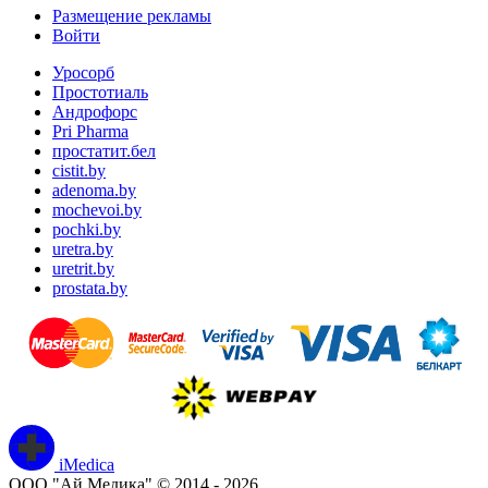
Размещение рекламы
Войти
Уросорб
Простотиаль
Андрофорс
Pri Pharma
простатит.бел
cistit.by
adenoma.by
mochevoi.by
pochki.by
uretra.by
uretrit.by
prostata.by
iMedica
ООО "Ай Медика" © 2014 - 2026