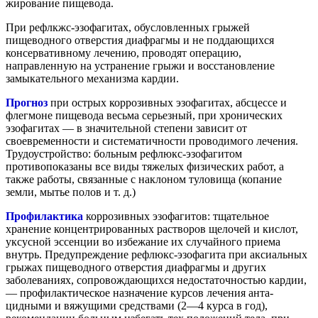
жирование пищевода.
При рефлкжс-эзофагитах, обусловленных грыжей
пищеводного отверстия диафрагмы и не поддающихся
консервативному лечению, проводят операцию,
направленную на устранение грыжи и восстановление
замыкательного механизма кардии.
Прогноз
при острых коррозивных эзофагитах, абсцессе и
флегмоне пищевода весьма серьезный, при хронических
эзофагитах — в значительной степени зависит от
своевременности и систематичности проводимого лечения.
Трудоустройство: больным рефлюкс-эзофагитом
противопоказаны все виды тяжелых физических работ, а
также работы, связанные с наклоном туловища (копание
земли, мытье полов и т. д.)
Профилактика
коррозивных эзофагитов: тщательное
хранение концентрированных растворов щелочей и кислот,
уксусной эссенции во избежание их случайного приема
внутрь. Предупреждение рефлюкс-эзофагита при аксиальных
грыжах пищеводного отверстия диафрагмы и других
заболеваниях, сопровождающихся недостаточностью кардии,
— профилактическое назначение курсов лечения анта-
цидными и вяжущими средствами (2—4 курса в год),