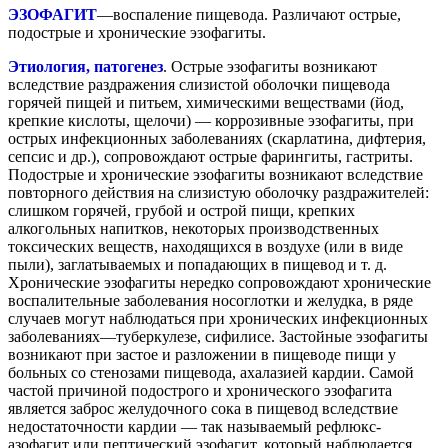
ЭЗОФАГИТ
—воспаление пищевода. Различают острые,
подострые и хронические эзофагиты.
Этиология, патогенез
. Острые эзофагиты возникают
вследствие раздражения слизистой оболочки пищевода
горячей пищей и питьем, химическими веществами (йод,
крепкие кислоты, щелочи) — коррозивные эзофагиты, при
острых инфекционных заболеваниях (скарлатина, дифтерия,
сепсис и др.), сопровождают острые фарингиты, гастриты.
Подострые и хронические эзофагиты возникают вследствие
повторного действия на слизистую оболочку раздражителей:
слишком горячей, грубой и острой пищи, крепких
алкогольных напитков, некоторых производственных
токсических веществ, находящихся в воздухе (или в виде
пыли), заглатываемых и попадающих в пищевод и т. д.
Хронические эзофагиты нередко сопровождают хронические
воспалительные заболевания носоглотки и желудка, в ряде
случаев могут наблюдаться при хронических инфекционных
заболеваниях—туберкулезе, сифилисе. Застойные эзофагиты
возникают при застое и разложении в пищеводе пищи у
больных со стенозами пищевода, ахалазией кардии. Самой
частой причиной подострого и хронического эзофагита
является заброс желудочного сока в пищевод вследствие
недостаточности кардии — так называемый рефлюкс-
азофагит или пептический эзофагит, который наблюдается