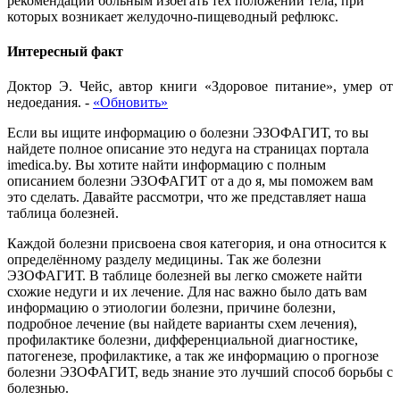
рекомендации больным избегать тех положений тела, при
которых возникает желудочно-пищеводный рефлюкс.
Интересный факт
Доктор Э. Чейс, автор книги «Здоровое питание», умер от
недоедания.
-
«Обновить»
Если вы ищите информацию о болезни ЭЗОФАГИТ, то вы
найдете полное описание это недуга на страницах портала
imedica.by. Вы хотите найти информацию с полным
описанием болезни ЭЗОФАГИТ от а до я, мы поможем вам
это сделать. Давайте рассмотри, что же представляет наша
таблица болезней.
Каждой болезни присвоена своя категория, и она относится к
определённому разделу медицины. Так же болезни
ЭЗОФАГИТ. В таблице болезней вы легко сможете найти
схожие недуги и их лечение. Для нас важно было дать вам
информацию о этиологии болезни, причине болезни,
подробное лечение (вы найдете варианты схем лечения),
профилактике болезни, дифференциальной диагностике,
патогенезе, профилактике, а так же информацию о прогнозе
болезни ЭЗОФАГИТ, ведь знание это лучший способ борьбы с
болезнью.