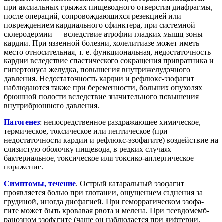
при аксиальных грыжах пищеводного отверстия диафрагмы,
после операций, сопровождающихся резекцией или
повреждением кардиального сфинктера, при системной
склеродермии — вследствие атрофии гладких мышц зоны
кардии. При язвенной болезни, холелитиазе может иметь
место относительная, т. е. функциональная, недостаточность
кардии вследствие спастического сокращения привратника и
гипертонуса желудка, повышения внутрижелудочного
давления. Недостаточность кардии и рефлюкс-эзофагит
наблюдаются также при беременности, больших опухолях
брюшной полости вследствие значительного повышения
внутрибрюшного давления.
Патогенез
: непосредственное раздражающее химическое,
термическое, токсическое или пептическое (при
недостаточности кардии и рефлюкс-эзофагите) воздействие на
слизистую оболочку пищевода, в редких случаях—
бактериальное, токсическое или токсико-аплергическое
поражение.
Симптомы, течение
. Острый катаральный эзофагит
проявляется болью при глотании, ощущением саднения за
грудиной, иногда дисфагией. При геморрагическом эзофа-
гите может быть кровавая рвота и мелена. При псевдомемб-
ранозном эзофагите (чаще он наблюдается при дифтерии,