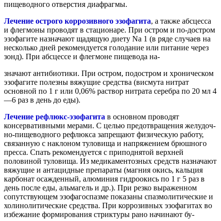
пищеводного отверстия диафрагмы.
Лечение острого коррозивного эзофагита
, а также абсцесса
и флегмоны проводят в стационаре. При остром и по-достром
эзофагите назначают щадящую диету Na 1 (в ряде случаев на
несколько дней рекомендуется голодание или питание через
зонд). При абсцессе и флегмоне пищевода на-
значают антибиотики. При остром, подостром и хроническом
эзофагите полезны вяжущие средства (висмута нитрат
основной по 1 г или 0,06% раствор нитрата серебра по 20 мл 4
—6 раз в день до еды).
Лечение рефлюкс-эзофагита
в основном проводят
консервативными мерами. С целью предотвращения желудоч-
но-пищеводного рефлюкса запрещают физическую работу,
связанную с наклоном туловища и напряжением брюшного
пресса. Спать рекомендуется с приподнятой верхней
половиной туловища. Из медикаментозных средств назначают
вяжущие и антацидные препараты (магния окись, кальция
карбонат осажденный, алюминия гидроокись по 1 г 5 раз в
день после еды, альмагель и др.). При резко выраженном
сопутствующем эзофагоспазме показаны спазмолитические и
холинолитические средства. При коррозивных эзофагитах во
избежание формирования стриктуры рано начинают бу-