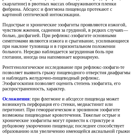
скарлатине) в рвотных массах обнаруживаются пленки
фибрина. Абсцесс и флегмона пищевода протекают с
картиной септической интоксикации.
Подострые и хронические эзофагиты проявляются изжогой,
чувством жжения, саднения за грудиной, в редких случаях—
болью, дисфагией. При рефлюкс-эзофагите основными
симптомами являются изжога и срыгивание, усиливающиеся
при наклоне туловища и в горизонтальном положении
больного. Нередко наблюдается загрудинная боль при
глотании, иногда она напоминает коронарную.
Рентгенологическое исследование при рефлюкс-ззофаги-те
позволяет выявить грыжу пищеводного отверстия диафрагмы
и наблюдать желудочно-пищеводный рефлюкс.
Эзофагоскопия позволяет оценить степень эзофагита, его
распространенность, характер.
Осложнения
: при флегмоне и абсцессе пищевода может
возникнуть перфорация его стенки, медиастинит или
перитонит. При геморрагическом и эрозивном эзофагите
возможны пищеводные кровотечения. Тяжелые острые и
хронические эзофагиты могут привести к стриктуре и
рубцовому укорочению пищевода; последнее способствует
образованию или увеличению имеющейся аксиальной грыжи