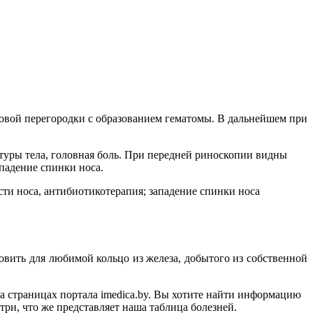
овой перегородки с образованием гематомы. В дальнейшем при
туры тела, головная боль. При передней риноскопии видны
падение спинки носа.
сти носа, антибиотикотерапия; западение спинки носа
овить для любимой кольцо из железа, добытого из собственной
раницах портала imedica.by. Вы хотите найти информацию
, что же представляет наша таблица болезней.