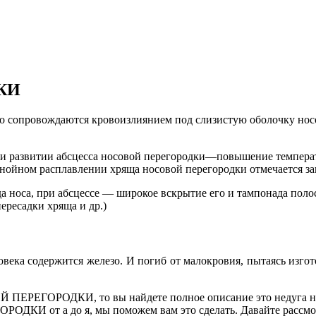
КИ
то сопровождаются кровоизлиянием под слизистую оболочку нос
при развитии абсцесса носовой перегородки—повышение темпера
нойном расплавлении хряща носовой перегородки отмечается за
а носа, при абсцессе — широкое вскрытие его и тампонада поло
ресадки хряща и др.)
века содержится железо. И погиб от малокровия, пытаясь изгот
ЕГОРОДКИ, то вы найдете полное описание это недуга на ст
 от а до я, мы поможем вам это сделать. Давайте рассмотри