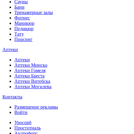
Сауны
Бани
Тренажерные залы
Фитнес
Маникюр
Педикюр
Тату
Пирсинг
Аптеки
Аптеки
Аптеки Минска
Аптеки Гомеля
Аптеки Бреста
Аптеки Витебска
Аптеки Могилева
Контакты
Размещение рекламы
Войти
Уросорб
Простотиаль
Андрофорс