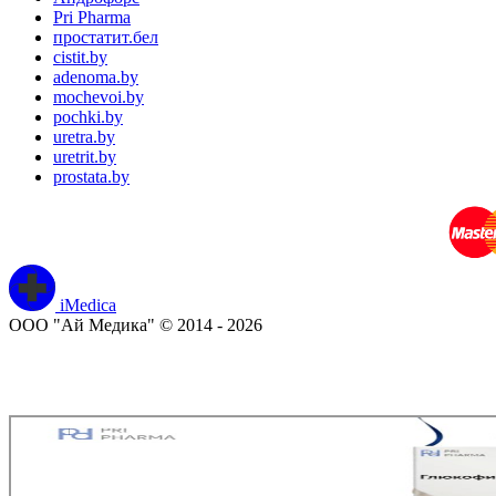
Pri Pharma
простатит.бел
cistit.by
adenoma.by
mochevoi.by
pochki.by
uretra.by
uretrit.by
prostata.by
iMedica
ООО "Ай Медика" © 2014 - 2026