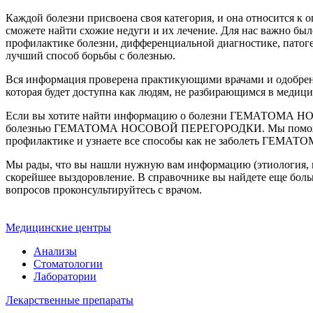
Каждой болезни присвоена своя категория, и она относитс
сможете найти схожие недуги и их лечение. Для нас важно был
профилактике болезни, дифференциальной диагностике, пат
лучший способ борьбы с болезнью.
Вся информация проверена практикующими врачами и одоб
которая будет доступна как людям, не разбирающимся в медиц
Если вы хотите найти информацию о болезни ГЕМАТОМА
болезнью ГЕМАТОМА НОСОВОЙ ПЕРЕГОРОДКИ. Мы поможем вам с
профилактике и узнаете все способы как не заболеть Г
Мы рады, что вы нашли нужную вам информацию (этиология, па
скорейшее выздоровление. В справочнике вы найдете еще боль
вопросов проконсультируйтесь с врачом.
Медицинские центры
Анализы
Стоматологии
Лаборатории
Лекарственные препараты