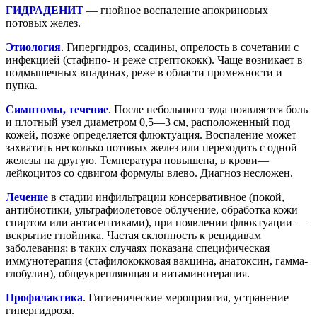
ГИДРАДЕНИТ
— гнойное воспаление апокриновых
потовых желез.
Этиология
. Гипергидроз, ссадины, опрелость в сочетании с
инфекцией (стафнпо- и реже стрептококк). Чаще возникает в
подмышечных впадинах, реже в области промежности и
пупка.
Симптомы, течение
. После небольшого зуда появляется боль
и плотный узел диаметром 0,5—3 см, расположенный под
кожей, позже определяется флюктуация. Воспаление может
захватить несколько потовых желез или переходить с одной
железы на другую. Температура повышена, в крови—
лейкоцитоз со сдвигом формулы влево. Диагноз несложен.
Лечение
в стадии инфильтрации консервативное (покой,
антибиотики, ультрафиолетовое облучение, обработка кожи
спиртом или антисептиками), при появлении флюктуации —
вскрытие гнойника. Частая склонность к рецидивам
заболевания; в таких случаях показана специфическая
иммунотерапия (стафилококковая вакцина, анатоксин, гамма-
глобулин), общеукрепляющая и витаминотерапия.
Профилактика
. Гигиенические мероприятия, устранение
гипергидроза.