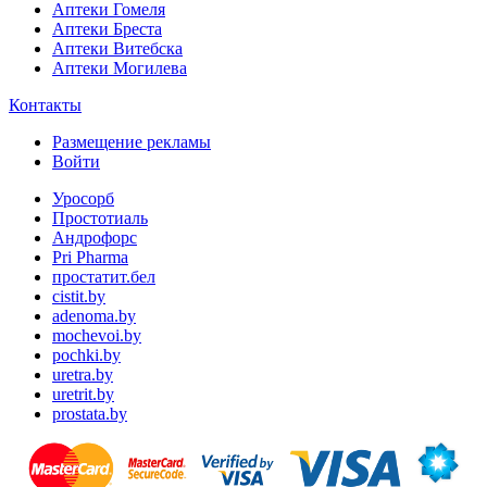
Аптеки Гомеля
Аптеки Бреста
Аптеки Витебска
Аптеки Могилева
Контакты
Размещение рекламы
Войти
Уросорб
Простотиаль
Андрофорс
Pri Pharma
простатит.бел
cistit.by
adenoma.by
mochevoi.by
pochki.by
uretra.by
uretrit.by
prostata.by