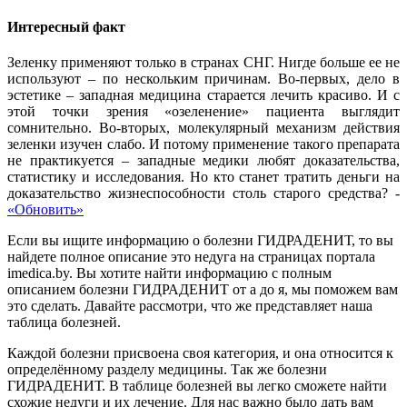
Интересный факт
Зеленку применяют только в странах СНГ. Нигде больше ее не
используют – по нескольким причинам. Во-первых, дело в
эстетике – западная медицина старается лечить красиво. И с
этой точки зрения «озеленение» пациента выглядит
сомнительно. Во-вторых, молекулярный механизм действия
зеленки изучен слабо. И потому применение такого препарата
не практикуется – западные медики любят доказательства,
статистику и исследования. Но кто станет тратить деньги на
доказательство жизнеспособности столь старого средства?
-
«Обновить»
Если вы ищите информацию о болезни ГИДРАДЕНИТ, то вы
найдете полное описание это недуга на страницах портала
imedica.by. Вы хотите найти информацию с полным
описанием болезни ГИДРАДЕНИТ от а до я, мы поможем вам
это сделать. Давайте рассмотри, что же представляет наша
таблица болезней.
Каждой болезни присвоена своя категория, и она относится к
определённому разделу медицины. Так же болезни
ГИДРАДЕНИТ. В таблице болезней вы легко сможете найти
схожие недуги и их лечение. Для нас важно было дать вам