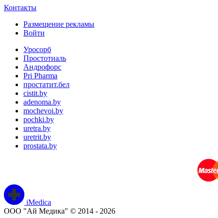
Контакты
Размещение рекламы
Войти
Уросорб
Простотиаль
Андрофорс
Pri Pharma
простатит.бел
cistit.by
adenoma.by
mochevoi.by
pochki.by
uretra.by
uretrit.by
prostata.by
iMedica
ООО "Ай Медика" © 2014 - 2026