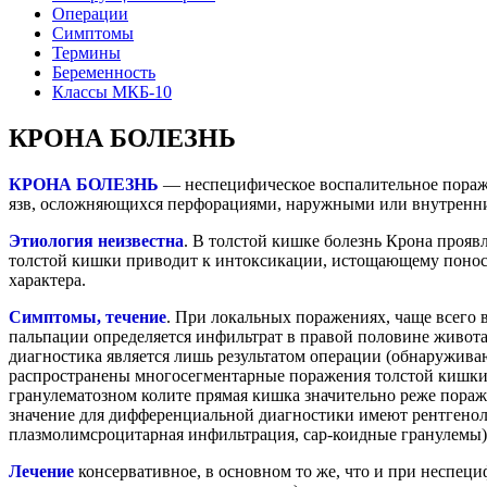
Операции
Симптомы
Термины
Беременность
Классы МКБ-10
КРОНА БОЛЕЗНЬ
КРОНА БОЛЕЗНЬ
— неспецифическое воспалительное пораже
язв, осложняющихся перфорациями, наружными или внутренн
Этиология неизвестна
. В толстой кишке болезнь Крона прояв
толстой кишки приводит к интоксикации, истощающему поносу
характера.
Симптомы, течение
. При локальных поражениях, чаще всего
пальпации определяется инфильтрат в правой половине живота.
диагностика является лишь результатом операции (обнаружива
распространены многосегментарные поражения толстой кишки,
гранулематозном колите прямая кишка значительно реже пораж
значение для дифференциальной диагностики имеют рентгеноло
плазмолимсроцитарная инфильтрация, сар-коидные гранулемы)
Лечение
консервативное, в основном то же, что и при неспец