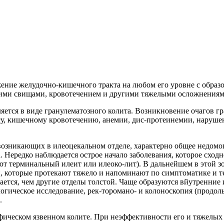
ние желудочно-кишечного тракта на любом его уровне с образ
ими свищами, кровотечением и другими тяжелыми осложнениям
ляется в виде гранулематозного колита. Возникновение очагов 
, кишечному кровотечению, анемии, дис-протеинемии, нарушен
 возникающих в илеоцекальном отделе, характерно общее недом
 Нередко наблюдается острое начало заболевания, которое сход
ют терминальный илеит или илеоко-лит). В дальнейшем в этой 
 которые протекают тяжело и напоминают по симптоматике и т
ается, чем другие отделы толстой. Чаще образуются вйутренни
гическое исследование, рек-торомано- и колоноскопия (продол
.
ифическом язвенном колите. При неэффективности его и тяжелых