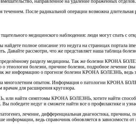
 вмешательство, направленное на удаление пораженных отделов.
 течением. После радикальной операции возможна длительная 
з тщательного медицинского наблюдения: люди могут спать с от
айдете полное описание это недуга на страницах портала ime
ь. Давайте рассмотри, что же представляет наша таблица болезн
 определённому разделу медицины. Так же болезни КРОНА БОЛЕЗ
 о этиологии болезни, причине болезни, подробное лечение (вы
 так же информацию о прогнозе болезни КРОНА БОЛЕЗНЬ, ведь з
а многолетним опытом. Информация о патологии КРОНА БОЛЕЗН
 врачам для расширения кругозора.
НЬ, или найти симптомы КРОНА БОЛЕЗНЬ, хотите найти спос
by. Вы победите недуг и сможете найти все о профилактике и уз
тогенез, лечение, дифференциальная диагностика, причины, по
ше информации, ведь справочник обновляется в зависимости от 