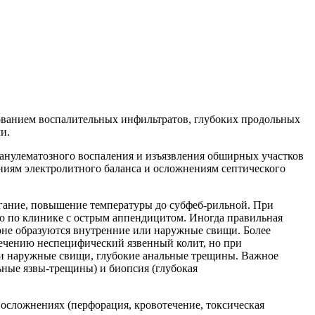
ованием воспалительных инфильтратов, глубоких продольных
и.
гранулематозного воспаления и изъязвления обширных участков
иям электролитного баланса и осложнениям септического
огание, повышение температуры до субфеб-рильной. При
но по клинике с острым аппендицитом. Иногда правильная
зоне образуются внутренние или наружные свищи. Более
ечению неспецифический язвенный колит, но при
е и наружные свищи, глубокие анальные трещины. Важное
ьные язвы-трещины) и биопсия (глубокая
 осложнениях (перфорация, кровотечение, токсическая