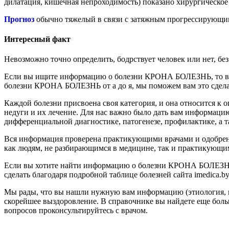
дилатация, кишечная непроходимость) показано хирургическое
Прогноз
обычно тяжелый в связи с затяжным прогрессирующим
Интересный факт
Невозможно точно определить, бодрствует человек или нет, бе
Если вы ищите информацию о болезни КРОНА БОЛЕЗНЬ, то вы н
болезни КРОНА БОЛЕЗНЬ от а до я, мы поможем вам это сделат
Каждой болезни присвоена своя категория, и она относится к
недуги и их лечение. Для нас важно было дать вам информацию
дифференциальной диагностике, патогенезе, профилактике, а
Вся информация проверена практикующими врачами и одобрен
как людям, не разбирающимся в медицине, так и практикующим
Если вы хотите найти информацию о болезни КРОНА БОЛЕЗ
сделать благодаря подробной таблице болезней сайта imedica.
Мы рады, что вы нашли нужную вам информацию (этиология, па
скорейшее выздоровление. В справочнике вы найдете еще боль
вопросов проконсультируйтесь с врачом.