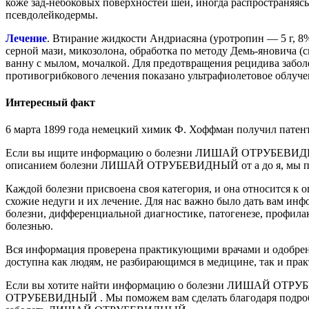
коже зад-небоковых поверхностей шеи, иногда распространяяс
псевдолейкодермы.
Лечение
. Втирание жидкости Андриасяна (уротропин — 5 г, 8
серной мази, микозолона, обработка по методу Демь-яновича (
ванну с мылом, мочалкой. Для предотвращения рецидива забол
противогрибкового лечения показано ультрафиолетовое облуче
Интересный факт
6 марта 1899 года немецкий химик Ф. Хоффман получил патент
Если вы ищите информацию о болезни ЛИШАЙ ОТРУБЕВИДНЫЙ , 
описанием болезни ЛИШАЙ ОТРУБЕВИДНЫЙ от а до я, мы помож
Каждой болезни присвоена своя категория, и она относится
схожие недуги и их лечение. Для нас важно было дать вам инф
болезни, дифференциальной диагностике, патогенезе, профи
болезнью.
Вся информация проверена практикующими врачами и одобр
доступна как людям, не разбирающимся в медицине, так и пра
Если вы хотите найти информацию о болезни ЛИШАЙ ОТР
ОТРУБЕВИДНЫЙ . Мы поможем вам сделать благодаря подробной 