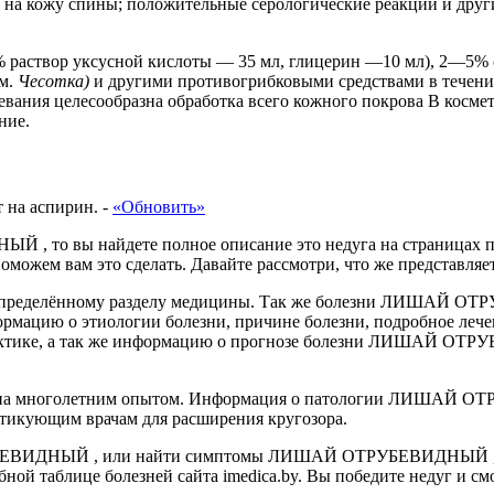
ь на кожу спины; положительные серологические реакции и друг
% раствор уксусной кислоты — 35 мл, глицерин —10 мл), 2—5% 
см.
Чесотка)
и другими противогрибковыми средствами в течени
евания целесообразна обработка всего кожного покрова В косм
ние.
 на аспирин.
-
«Обновить»
то вы найдете полное описание это недуга на страницах пор
ем вам это сделать. Давайте рассмотри, что же представляет
 к определённому разделу медицины. Так же болезни ЛИШАЙ ОТ
ормацию о этиологии болезни, причине болезни, подробное лече
лактике, а так же информацию о прогнозе болезни ЛИШАЙ ОТРУ
ена многолетним опытом. Информация о патологии ЛИШАЙ ОТР
ктикующим врачам для расширения кругозора.
УБЕВИДНЫЙ , или найти симптомы ЛИШАЙ ОТРУБЕВИДНЫЙ , х
таблице болезней сайта imedica.by. Вы победите недуг и смож