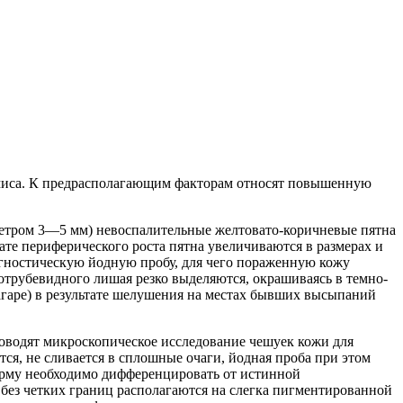
ермиса. К предрасполагающим факторам относят повышенную
аметром 3—5 мм) невоспалительные желтовато-коричневые пятна
те периферического роста пятна увеличиваются в размерах и
гностическую йодную пробу, для чего пораженную кожу
отрубевидного лишая резко выделяются, окрашиваясь в темно-
агаре) в результате шелушения на местах бывших высыпаний
оводят микроскопическое исследование чешуек кожи для
ся, не сливается в сплошные очаги, йодная проба при этом
дерму необходимо дифференцировать от истинной
без четких границ располагаются на слегка пигментированной