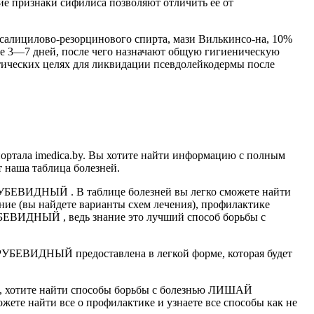
ие признаки сифилиса позволяют отличить ее от
салицилово-резорцинового спирта, мази Вилькинсо-на, 10%
е 3—7 дней, после чего назначают общую гигиеническую
етических целях для ликвидации псевдолейкодермы после
тала imedica.by. Вы хотите найти информацию с полным
 наша таблица болезней.
РУБЕВИДНЫЙ . В таблице болезней вы легко сможете найти
ние (вы найдете варианты схем лечения), профилактике
БЕВИДНЫЙ , ведь знание это лучший способ борьбы с
УБЕВИДНЫЙ предоставлена в легкой форме, которая будет
отите найти способы борьбы с болезнью ЛИШАЙ
ете найти все о профилактике и узнаете все способы как не