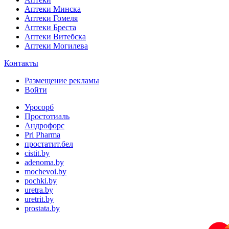
Аптеки Минска
Аптеки Гомеля
Аптеки Бреста
Аптеки Витебска
Аптеки Могилева
Контакты
Размещение рекламы
Войти
Уросорб
Простотиаль
Андрофорс
Pri Pharma
простатит.бел
cistit.by
adenoma.by
mochevoi.by
pochki.by
uretra.by
uretrit.by
prostata.by