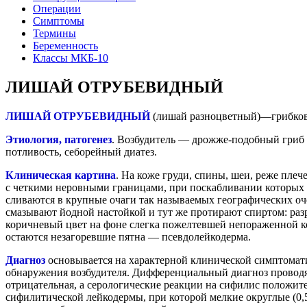
Операции
Симптомы
Термины
Беременность
Классы МКБ-10
ЛИШАЙ ОТРУБЕВИДНЫЙ
ЛИШАЙ ОТРУБЕВИДНЫЙ
(лишай разноцветный)—грибков
Этиология, патогенез
. Возбудитель — дрожже-подобный гриб 
потливость, себорейный диатез.
Клиническая картина
. На коже груди, спины, шеи, реже пле
с четкими неровными границами, при поскабливании которых в
сливаются в крупные очаги так называемых географических о
смазывают йодной настойкой и тут же протирают спиртом: раз
коричневый цвет на фоне слегка пожелтевшей непораженной ко
остаются незагоревшие пятна — псевдолейкодерма.
Диагноз
основывается на характерной клинической симптомат
обнаружения возбудителя. Дифференциальный диагноз проводят 
отрицательная, а серологические реакции на сифилис положи
сифилитической лейкодермы, при которой мелкие округлые (0