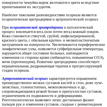
поверхности чешуйко-корок желтоватого цвета вследствие
пропитывания их экссудатом.
Наиболее тяжелыми разновидностями псориаза являются
псориатическая эритродермия и артропатический псориаз.
При
псориатической эритродермии
в
патологический
процесс вовлекается весь (или почти весь) кожный покров.
Кожа становится стянутой, грубой, инфильтрированной,
красного цвета, с обильным крупно- и мелкопластинчатым
шелушением на поверхности. Увеличиваются периферические
лимфатические узлы, появляется субфебрильная температура,
нарушается общее состояние больных, наблюдаются
изменения со стороны крови (лейкоцитоз, повышенная СОЭ),
мочи (протеинурия). Развитию эритродермии способствует
нерациональная, раздражающая терапия в прогрессирующей
стадии псориаза.
Артропатический псориаз
характеризуется поражением
преимущественно мелких суставов кистей и стоп, реже луче-
запястных, голеностопных, межпозвоночных и др.,
сопровождающимся резкой болью и припухлостью суставов,
ограничением их подвижности и деформациями.
Рентгенологически выявляют лизис дистапьных фаланг
пальцев рук и изменения суставов, сходные с ревматоидным