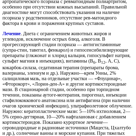
артропатического псориаза с ревматоидным полиартритом,
особенно при отсутствии кожных высыпаний. Правильной
диагностике могут способствовать указания на наличие
псориаза у родственников, отсутствие рев-матоидного
фактора в крови и поражения крупных суставов.
Лечение
. Диета с ограничением животных жиров и
углеводов, исключение острых блюд, алкоголя. В
прогрессирующей стадии псориаза — антигистаминные
(супра-стин, тавегил, фенкарол) и гипосенсибилизирующие
препараты (глкжонат и хлорид кальция, гипосульфит натрия,
сульфат магния в инъекциях), витамины (В
, В
, А, С),
6
12
кокарбок-силаза, седативная терапия (препараты брома,
валерианы, элениум и др.). Наружно—крем Унны, 2%
салициловая мазь, на отдельные участки — «Флуцинар»,
«Фторокорт», «Лорин-ден-А» и другие кортикостероидные
мази. В стационарной стадии, особенно при торпидном
течении, показаны аутоге-мотерапия, пирогенал, инъекции
стафилококкового анатоксина или антифагина (при наличии
очагов хронической инфекции), ультрафиолетовое облучение.
Наружно: кератопластические мази: 5—10% ихтиоловая, 2—
5% серно-дегтярная, 10—20% нафталановая с добавлением
кортикостероидов. Показано курортное лечение—
сероводородные и радоновые источники (Мацеста, Цхалтубо
и др.), солнечные ванны и морские купания. При тяжелых