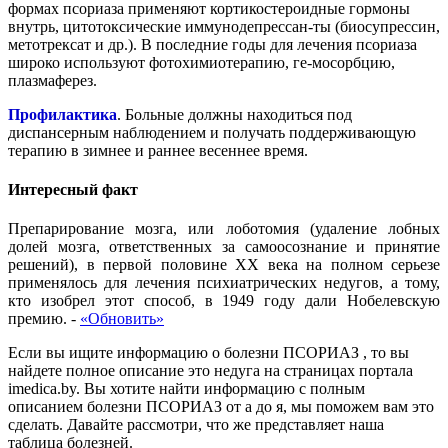
формах псориаза применяют кортикостероидные гормоны
внутрь, цитотоксические иммунодепрессан-ты (биосупрессин,
метотрексат и др.). В последние годы для лечения псориаза
широко используют фотохимиотерапию, ге-мосорбцию,
плазмаферез.
Профилактика
. Больные должны находиться под
диспансерным наблюдением и получать поддерживающую
терапию в зимнее и раннее весеннее время.
Интересный факт
Препарирование мозга, или лоботомия (удаление лобных
долей мозга, ответственных за самоосознание и принятие
решений), в первой половине ХХ века на полном серьезе
применялось для лечения психиатрических недугов, а тому,
кто изобрел этот способ, в 1949 году дали Нобелевскую
премию.
-
«Обновить»
Если вы ищите информацию о болезни ПСОРИАЗ , то вы
найдете полное описание это недуга на страницах портала
imedica.by. Вы хотите найти информацию с полным
описанием болезни ПСОРИАЗ от а до я, мы поможем вам это
сделать. Давайте рассмотри, что же представляет наша
таблица болезней.