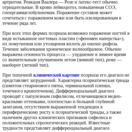
артритом. Реакция Ваалера — Розе и латекс-тест обычно
отрицательные. В крови лейкоцитоз, повышенная СОЭ,
гипергаммаглобулинемия. Поражение суставов может
сочетаться с поражением кожи или быть изолированным в
течение ряда лет.
При всех этих формах псориаза возможно поражение ногтей в
виде истыканное ногтевых пластин («феномен наперстка»),
их помутнения или утолщения вплоть до онихог-рифоза.
Течение заболевания хроническое волнообразное. Обычно
выражена сезонность процесса — ухудшение в зимнее время
со значительным улучшением летом (зимний тип), реже —
наоборот (летний тип).
При типичной
клинической картине
псориаза его диагноз не
представляет затруднений. Характерна псориатическая триада
(симптом стеаринового пятна, терминальной пленки,
точечного кровотечения). Дифференциальный диагноз
проводят с папулезным сифилисом, отличающимся медно-
красными оттенками, плотностью и большой глубиной
залегания, отсутствием выраженной тенденции к
периферическому росту и псориатической триады, а также
наличием других клинических признаков сифилиса и
положительных серологических реакций. Известные
трудности представляет дифференциальный диагноз