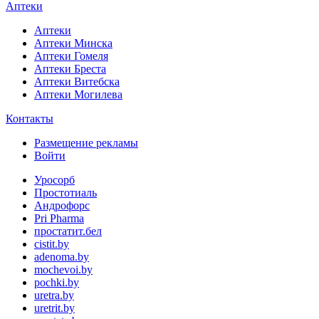
Аптеки
Аптеки
Аптеки Минска
Аптеки Гомеля
Аптеки Бреста
Аптеки Витебска
Аптеки Могилева
Контакты
Размещение рекламы
Войти
Уросорб
Простотиаль
Андрофорс
Pri Pharma
простатит.бел
cistit.by
adenoma.by
mochevoi.by
pochki.by
uretra.by
uretrit.by