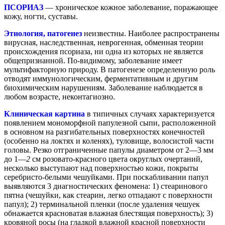
ПСОРИАЗ
— хроническое кожное заболевание, поражающее
кожу, ногти, суставы.
Этиология, патогенез
неизвестны. Наиболее распространены
вирусная, наследственная, неврогенная, обменная теории
происхождения псориаза, ни одна из которых не является
общепризнанной. По-видимому, заболевание имеет
мультифакторную природу. В патогенезе определенную роль
отводят иммунологическим, ферментативным и другим
биохимическим нарушениям. Заболевание наблюдается в
любом возрасте, неконтагиозно.
Клиническая картина
в типичных случаях характеризуется
появлением мономорфной папулезной сыпи, расположенной
в основном на разгибательных поверхностях конечностей
(особенно на локтях и коленях), туловище, волосистой части
головы. Резко отграниченные папулы диаметром от 2—3 мм
до 1—
2
см розовато-красного цвета округлых очертаний,
несколько выступают над поверхностью кожи, покрыты
серебристо-белыми чешуйками. При поскабливании папул
выявляются 3 диагностических феномена: 1) стеаринового
пятна (чешуйки, как стеарин, легко отпадают с поверхности
папул); 2) терминальной пленки (после удаления чешуек
обнажается красноватая влажная блестящая поверхность); 3)
кровяной росы (на гладкой влажной красной поверхности