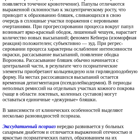
появляется точечное кровотечение). Папулы отличаются
выраженной склонностью к эксцентрическому росту, что
приводит к образованию бляшек, сливающихся в свою
очередь в сплошные участки поражения с неровными
очертаниями. При прогрессировании процесса вокруг папул
возникает ярко-красный ободок, лишенный чешуек, нарастает
количество новых высыпаний; феномен Кебнера (изоморфная
реакция) положителен; субъективно — зуд. При регрес-
сировании процесса характерны ослабление интенсивности
окраски, рассасывание высыпаний, появление ободка
Воронова. Рассасывание бляшек обычно начинается с
центральной части, в результате чего псориатические
элементы приобретают кольцевидную или гирляндоподобную
форму. На местах рассосавшихся высыпаний остается
временная депигментация (псевдолейкодермия). В периоды
неполных ремиссий на отдельных участках кожного покрова
(чаще в области локтевых, коленных суставов) могут
оставаться единичные «дежурные» бляшки.
В зависимости от клинических особенностей выделяют
несколько разновидностей псориаза.
Экссудатиеный псориаз
нередко развивается у больных
сахарным диабетом и отличается выраженной отечностью и
яркостью псориатических папул, образованием на их