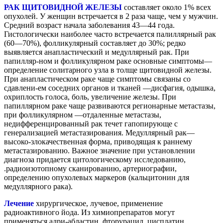
РАК ЩИТОВИДНОЙ ЖЕЛЕЗЫ
составляет около 1% всех
опухолей. У женщин встречается в 2 раза чаще, чем у мужчин.
Средний возраст начала заболевания 43—44 года.
Гистологически наиболее часто встречается палиллярный рак
(60—70%), фолликулярный составляет до 30%; редко
выявляется анапластический и медуллярный рак. При
папилляр-ном и фолликулярном раке основные симптомы—
определение солитарного узла в толще щитовидной железы.
При анапластическом раке чаще симптомы связаны со
сдавлени-ем соседних органов и тканей —дисфагия, одышка,
охриплость голоса, боль, увеличение железы. При
папиллярном раке чаще развиваются регионарные метастазы,
при фолликулярном —отдаленные метастазы,
недифференцированный рак течет гапопирующе с
генерализацией метастазирования. Медуллярный рак—
высоко-злокачественная форма, приводящая к раннему
метастазированию. Важное значение при установлении
диагноза придается цитологическому исследованию,
.радиоизотопному сканированию, артериографии,
определению опухолевых маркеров (кальцитонин для
медуллярного рака).
Лечение
хирургическое, лучевое, применение
радиоактивного йода. Из химиопрепаратов могут
применяться адри-абластин, фторурацил, цисплатин.