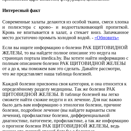
Интересный факт
Современные халаты делаются из особой ткани, смеси хлопка
и полиэстера с крово– и водоотталкивающей пропиткой.
Кровь не впитывается в халат, а стекает вниз. Запачканное
место достаточно промыть холодной водой.
-
«Обновить»
Если вы ищите информацию о болезни РАК ЩИТОВИДНОЙ
ЖЕЛЕЗЫ, то вы найдете полное описание это недуга на
страницах портала imedica.by. Вы хотите найти информацию с
полным описанием болезни РАК ЩИТОВИДНОЙ ЖЕЛЕЗЫ
от а до я, мы поможем вам это сделать. Давайте рассмотри,
что же представляет наша таблица болезней.
Каждой болезни присвоена своя категория, и она относится к
определённому разделу медицины. Так же болезни РАК
ЩИТОВИДНОЙ ЖЕЛЕЗЫ. В таблице болезней вы легко
сможете найти схожие недуги и их лечение. Для нас важно
было дать вам информацию о этиологии болезни, причине
болезни, подробное лечение (вы найдете варианты схем
лечения), профилактике болезни, дифференциальной
диагностике, патогенезе, профилактике, а так же информацию
о прогнозе болезни РАК ЩИТОВИДНОЙ ЖЕЛЕЗЫ, ведь