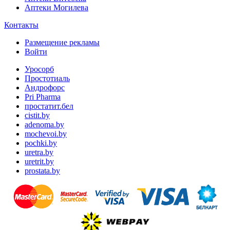
Аптеки Могилева
Контакты
Размещение рекламы
Войти
Уросорб
Простотиаль
Андрофорс
Pri Pharma
простатит.бел
cistit.by
adenoma.by
mochevoi.by
pochki.by
uretra.by
uretrit.by
prostata.by