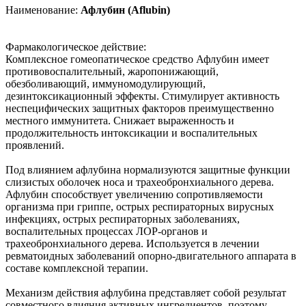
Наименование:
Афлубин (Аflubin)
Фармакологическое действие:
Комплексное гомеопатическое средство Афлубин имеет
противовоспалительный, жаропонижающий,
обезболивающий, иммуномодулирующий,
дезинтоксикационный эффекты. Стимулирует активность
неспецифических защитных факторов преимущественно
местного иммунитета. Снижает выраженность и
продолжительность интоксикации и воспалительных
проявлений.
Под влиянием афлубина нормализуются защитные функции
слизистых оболочек носа и трахеобронхиального дерева.
Афлубин способствует увеличению сопротивляемости
организма при гриппе, острых респираторных вирусных
инфекциях, острых респираторных заболеваниях,
воспалительных процессах ЛОР-органов и
трахеобронхиального дерева. Используется в лечении
ревматоидных заболеваний опорно-двигательного аппарата в
составе комплексной терапии.
Механизм действия афлубина представляет собой результат
совместного влияния активных ингредиентов, поэтому