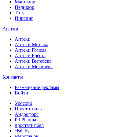
Маникюр
Педикюр
Тату
Пирсинг
Аптеки
Аптеки
Аптеки Минска
Аптеки Гомеля
Аптеки Бреста
Аптеки Витебска
Аптеки Могилева
Контакты
Размещение рекламы
Войти
Уросорб
Простотиаль
Андрофорс
Pri Pharma
простатит.бел
cistit.by
adenoma.by