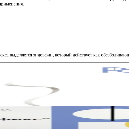
 применения.
 секса выделяется эндорфин, который действует как обезболивающ