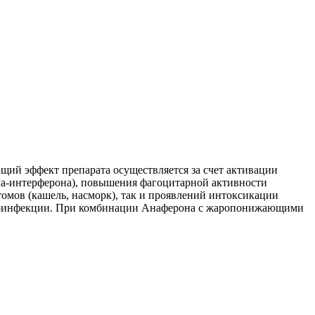
й эффект препарата осуществляется за счет активации
ма-интерферона), повышения фагоцитарной активности
омов (кашель, насморк), так и проявлений интоксикации
уперинфекции. При комбинации Анаферона с жаропонижающими