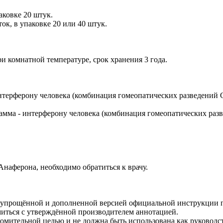
аковке 20 штук.
к, в упаковке 20 или 40 штук.
и комнатной температуре, срок хранения 3 года.
терферону человека (комбинация гомеопатических разведений С
амма - интерферону человека (комбинация гомеопатических раз
наферона, необходимо обратиться к врачу.
ся упрощённой и дополненной версией официальной инструкции
миться с утверждённой производителем аннотацией.
омительной целью и не должна быть использована как руководст