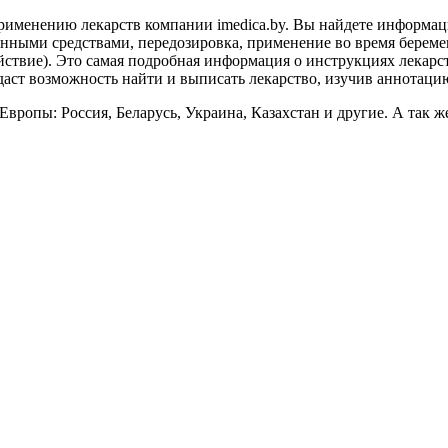
именению лекарств компании imedica.by. Вы найдете информаци
енными средствами, передозировка, применение во время береме
ствие). Это самая подробная информация о инструкциях лекарс
даст возможность найти и выписать лекарство, изучив аннотаци
вропы: Россия, Беларусь, Украина, Казахстан и другие. А так ж