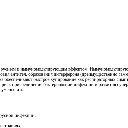
вирусным и иммуномодулирующим эффектом. Иммуномодулирующи
ровня антител, образования интерферона (преимущественно гам
на обеспечивают быстрое купирование как респираторных симпт
тся риск присоединения бактериальной инфекции и развития с
о уменьшить.
ирусной инфекций;
остояниях;