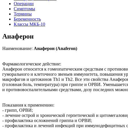
Операции
Симптомы
Термины
Беременность
Классы МКБ-10
Анаферон
Наименование:
Анаферон (Anaferon)
Фармакологическое действие:
Анаферон относится к гомеопатическим средствам с противо
гуморального и клеточного звеньев иммунитета, повышения у
макрофагов и цитокинов Th1 и Th2. Все эти свойства Анаферо
(головная боль, температура) при гриппе и ОРВИ. Уменьшае
и противовоспалительными средствами, дозу последних можн
Показания к применению:
- грипп, ОРВИ;
- лечение острой и хронической герпетической и цитомегалов
- профилактика осложнений гриппа и ОРВИ;
- профилактика и лечений инфекций при иммунодефицитных с