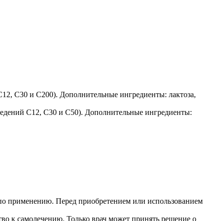
12, С30 и С200). Дополнительные ингредиенты: лактоза,
ведений С12, С30 и С50). Дополнительные ингредиенты:
 по применению. Перед приобретением или использованием
во к самолечению. Только врач может принять решение о