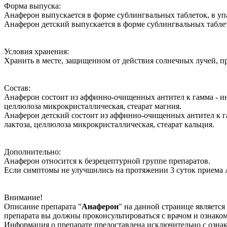
Форма выпуска:
Анаферон выпускается в форме сублингвальных таблеток, в уп
Анаферон детский выпускается в форме сублингвальных таблето
Условия хранения:
Хранить в месте, защищенном от действия солнечных лучей, пр
Состав:
Анаферон состоит из аффинно-очищенных антител к гамма - ин
целлюлоза микрокристаллическая, стеарат магния.
Анаферон детский состоит из аффинно-очищенных антител к г
лактоза, целлюлоза микрокристаллическая, стеарат кальция.
Дополнительно:
Анаферон относится к безрецептурной группе препаратов.
Если симптомы не улучшились на протяжении 3 суток приема А
Внимание!
Описание препарата "
Анаферон
" на данной странице являет
препарата вы должны проконсультироваться с врачом и ознако
Информация о препарате предоставлена исключительно с ознак