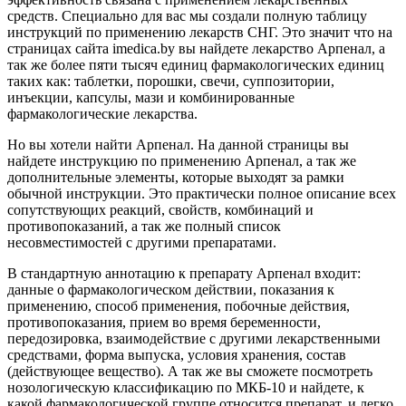
средств. Специально для вас мы создали полную таблицу
инструкций по применению лекарств СНГ. Это значит что на
страницах сайта imedica.by вы найдете лекарство Арпенал, а
так же более пяти тысяч единиц фармакологических единиц
таких как: таблетки, порошки, свечи, суппозитории,
инъекции, капсулы, мази и комбинированные
фармакологические лекарства.
Но вы хотели найти Арпенал. На данной страницы вы
найдете инструкцию по применению Арпенал, а так же
дополнительные элементы, которые выходят за рамки
обычной инструкции. Это практически полное описание всех
сопутствующих реакций, свойств, комбинаций и
противопоказаний, а так же полный список
несовместимостей с другими препаратами.
В стандартную аннотацию к препарату Арпенал входит:
данные о фармакологическом действии, показания к
применению, способ применения, побочные действия,
противопоказания, прием во время беременности,
передозировка, взаимодействие с другими лекарственными
средствами, форма выпуска, условия хранения, состав
(действующее вещество). А так же вы сможете посмотреть
нозологическую классификацию по МКБ-10 и найдете, к
какой фармакологической группе относится препарат, и легко