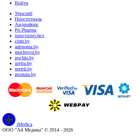
Войти
Уросорб
Простотиаль
Андрофорс
Pri Pharma
простатит.бел
cistit.by
adenoma.by
mochevoi.by
pochki.by
uretra.by
uretrit.by
prostata.by
iMedica
ООО "Ай Медика" © 2014 - 2026