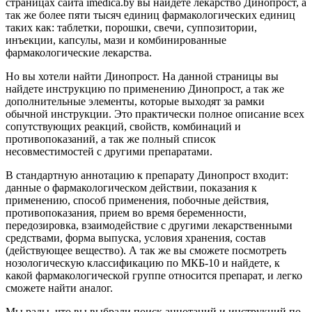
страницах сайта imedica.by вы найдете лекарство Динопрост, а
так же более пяти тысяч единиц фармакологических единиц
таких как: таблетки, порошки, свечи, суппозитории,
инъекции, капсулы, мази и комбинированные
фармакологические лекарства.
Но вы хотели найти Динопрост. На данной страницы вы
найдете инструкцию по применению Динопрост, а так же
дополнительные элементы, которые выходят за рамки
обычной инструкции. Это практически полное описание всех
сопутствующих реакций, свойств, комбинаций и
противопоказаний, а так же полный список
несовместимостей с другими препаратами.
В стандартную аннотацию к препарату Динопрост входит:
данные о фармакологическом действии, показания к
применению, способ применения, побочные действия,
противопоказания, прием во время беременности,
передозировка, взаимодействие с другими лекарственными
средствами, форма выпуска, условия хранения, состав
(действующее вещество). А так же вы сможете посмотреть
нозологическую классификацию по МКБ-10 и найдете, к
какой фармакологической группе относится препарат, и легко
сможете найти аналог.
Мы рады, что вы выбрали поиск аннотаций и инструкций по