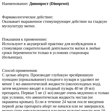
Наименование:
Динопрост (Dinoprost)
Фармакологическое действие:
Оказывает выраженное стимулирующее действие на гладкую
мускулатуру матки.
Показания к применению:
Используют в акушерской практике для возбуждения и
стимуляции сократительной деятельности матки в любые
сроки беременности только в условиях стационара
(больницы).
Способ применения:
С целью аборта. Производят глубокую чрезбрюшную
пункцию (прокалывание) плодного пузыря и удаляют не
менее 1 мл амниотической жидкости (околоплодных вод),
затем медленно вводят в плодный пузырь 40 мг (8 мл)
препарата. Первые 5 мг (1 мл) вводят очень медленно и только
при условии, что амниотическая жидкость чистая (не
окрашена кровью). Если в течение 24 часов после введения
первой дозы препарата аборт не начался или не завершился,
можно (при невскрывшемся плодном пузыре) ввести еще 10-