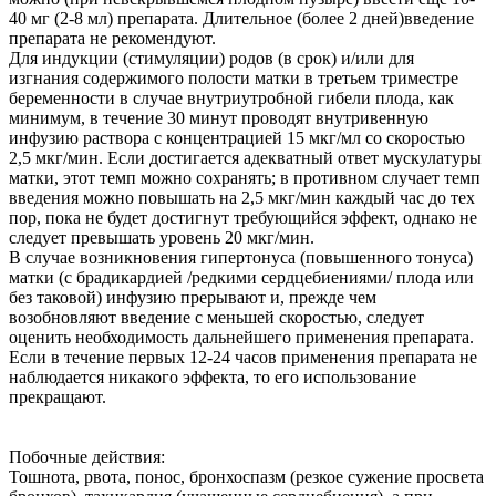
40 мг (2-8 мл) препарата. Длительное (более 2 дней)введение
препарата не рекомендуют.
Для индукции (стимуляции) родов (в срок) и/или для
изгнания содержимого полости матки в третьем триместре
беременности в случае внутриутробной гибели плода, как
минимум, в течение 30 минут проводят внутривенную
инфузию раствора с концентрацией 15 мкг/мл со скоростью
2,5 мкг/мин. Если достигается адекватный ответ мускулатуры
матки, этот темп можно сохранять; в противном случает темп
введения можно повышать на 2,5 мкг/мин каждый час до тех
пор, пока не будет достигнут требующийся эффект, однако не
следует превышать уровень 20 мкг/мин.
В случае возникновения гипертонуса (повышенного тонуса)
матки (с брадикардией /редкими сердцебиениями/ плода или
без таковой) инфузию прерывают и, прежде чем
возобновляют введение с меньшей скоростью, следует
оценить необходимость дальнейшего применения препарата.
Если в течение первых 12-24 часов применения препарата не
наблюдается никакого эффекта, то его использование
прекращают.
Побочные действия:
Тошнота, рвота, понос, бронхоспазм (резкое сужение просвета