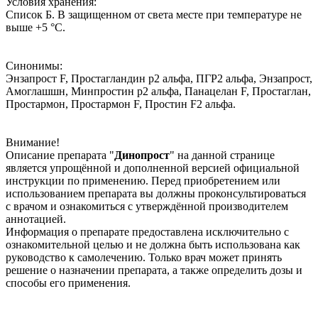
Условия хранения:
Список Б. В защищенном от света месте при температуре не
выше +5 °С.
Синонимы:
Энзапрост F, Простагландин р2 альфа, ПГР2 альфа, Энзапрост,
Амоглашшн, Минпростин р2 альфа, Панацелан F, Простаглан,
Простармон, Простармон F, Простин F2 альфа.
Внимание!
Описание препарата "
Динопрост
" на данной странице
является упрощённой и дополненной версией официальной
инструкции по применению. Перед приобретением или
использованием препарата вы должны проконсультироваться
с врачом и ознакомиться с утверждённой производителем
аннотацией.
Информация о препарате предоставлена исключительно с
ознакомительной целью и не должна быть использована как
руководство к самолечению. Только врач может принять
решение о назначении препарата, а также определить дозы и
способы его применения.