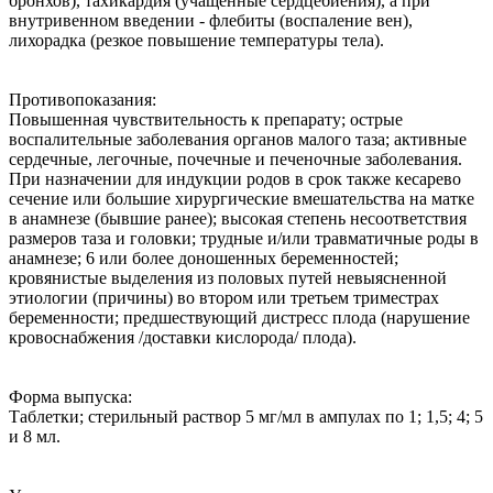
бронхов), тахикардия (учащенные сердцебиения), а при
внутривенном введении - флебиты (воспаление вен),
лихорадка (резкое повышение температуры тела).
Противопоказания:
Повышенная чувствительность к препарату; острые
воспалительные заболевания органов малого таза; активные
сердечные, легочные, почечные и печеночные заболевания.
При назначении для индукции родов в срок также кесарево
сечение или большие хирургические вмешательства на матке
в анамнезе (бывшие ранее); высокая степень несоответствия
размеров таза и головки; трудные и/или травматичные роды в
анамнезе; 6 или более доношенных беременностей;
кровянистые выделения из половых путей невыясненной
этиологии (причины) во втором или третьем триместрах
беременности; предшествующий дистресс плода (нарушение
кровоснабжения /доставки кислорода/ плода).
Форма выпуска:
Таблетки; стерильный раствор 5 мг/мл в ампулах по 1; 1,5; 4; 5
и 8 мл.