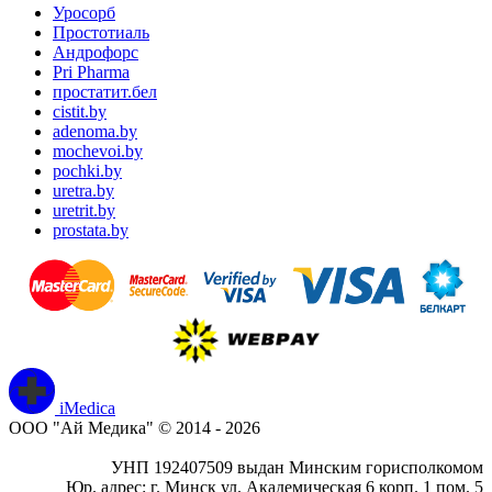
Уросорб
Простотиаль
Андрофорс
Pri Pharma
простатит.бел
cistit.by
adenoma.by
mochevoi.by
pochki.by
uretra.by
uretrit.by
prostata.by
iMedica
ООО "Ай Медика" © 2014 - 2026
УНП 192407509 выдан Минским горисполкомом
Юр. адрес: г. Минск ул. Академическая 6 корп. 1 пом. 5