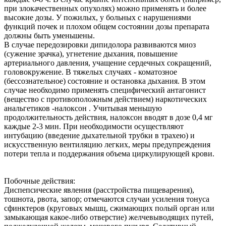
при злокачественных опухолях) можно применять и более
высокие дозы. У пожилых, у больных с нарушениями
функций почек и плохом общем состоянии дозы препарата
должны быть уменьшены.
В случае передозировки дипидолора развиваются миоз
(сужение зрачка), угнетение дыхания, повышение
артериального давления, учащение сердечных сокращений,
головокружение. В тяжелых случаях - коматозное
(бессознательное) состояние и остановка дыхания. В этом
случае необходимо применять специфический антагонист
(вещество с противоположным действием) наркотических
анальгетиков -налоксон . Учитывая меньшую
продолжительность действия, налоксон вводят в дозе 0,4 мг
каждые 2-3 мин. При необходимости осуществляют
интубацию (введение дыхательной трубки в трахею) и
искусственную вентиляцию легких, меры предупреждения
потери тепла и поддержания объема циркулирующей крови.
Побочные действия:
Диспепсические явления (расстройства пищеварения),
тошнота, рвота, запор; отмечаются случаи усиления тонуса
сфинктеров (круговых мышц, сжимающих полый орган или
замыкающая какое-либо отверстие) желчевыводящих путей,