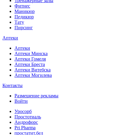
Тренажерные залы
Фитнес
Маникюр
Педикюр
Тату
Пирсинг
Аптеки
Аптеки
Аптеки Минска
Аптеки Гомеля
Аптеки Бреста
Аптеки Витебска
Аптеки Могилева
Контакты
Размещение рекламы
Войти
Уросорб
Простотиаль
Андрофорс
Pri Pharma
простатит.бел