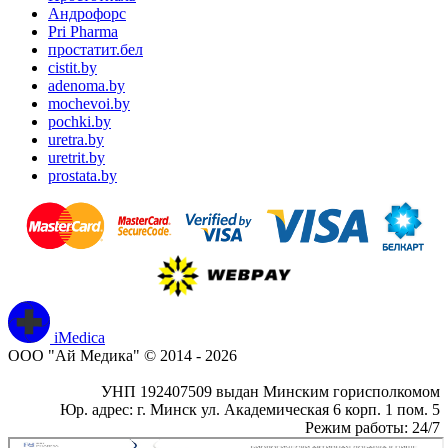
Андрофорс
Pri Pharma
простатит.бел
cistit.by
adenoma.by
mochevoi.by
pochki.by
uretra.by
uretrit.by
prostata.by
iMedica
ООО "Ай Медика" © 2014 - 2026
УНП 192407509 выдан Минским горисполкомом
Юр. адрес: г. Минск ул. Академическая 6 корп. 1 пом. 5
Режим работы: 24/7