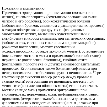
Показания к применению:
Применяют эритромицин при пневмонии (воспалении
легких), пневмоплевритах (сочетанном воспалении ткани
легкого и его оболочек), бронхоэктатической болезни
(заболевании бронхов, связанном с расширением их просвета)
в стадии обострения и при других инфекционных
заболеваниях легких, вызванных чувствительными к
антибиотику микроорганизмами; при септических состояниях
(заболеваниях, связанных с наличием в крови микробов),
рожистом воспалении, мастите (воспалении
молоковыносящих протоков молочной железы), остеомиелите
(воспалении костного мозга и прилегающей костной ткани),
перитоните (воспалении брюшины), гнойном отите
(воспалении полости уха) и других гнойновоспалительных
процессах. Его назначают также больным сифилисом при
непереносимости антибиотиков группы пенициллина. Через
гематоэнцефалический барьер (барьер между кровью и
тканью мозга) эритромицин не проникает, поэтому при
менингите (воспалении оболочек мозга) его не назначают.
Местно (в виде мази) применяют эритромицин при
гнойничковых поражениях кожи, инфицированных ранах,
пролежнях (омертвении тканей, вызванном длительным
давлением на них вследствие лежания) и т. п., а также при