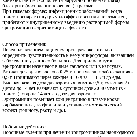
конъюнктивите (воспалении наружной оболочки глаза),
блефарите (воспалении краев век), трахоме.
При тяжелых формах инфекционных заболеваний, когда
прием препарата внутрь малоэффективен или невозможен,
прибегают к внутривенному введению растворимой формы
эритромицина - эритромицина фосфата.
Способ применения:
Перед назначением пациенту препарата желательно
определить чувствительность к нему микрофлоры, вызвавшей
заболевание у данного больного. Для приема внутрь
эритромицин назначают в виде таблеток или в капсулах.
Разовая доза для взрослого 0,25 г, при тяжелых заболеваниях -
0,5 г. Принимают через каждые 4 - 6 ч за 1 - 1,5 ч до еды.
Высшая разовая доза для взрослых: внутрь 0,5 г, суточная 2 г.
Детям до 14 лет назначают в суточной дозе 20-40 мг/кг (в 4
приема), старше 14 лет - в дозе для взрослых.
Эритромииин повышает концентрацию в плазме крови
карбамазепина, теофиллина и усиливает их токсический
эффект (тошноту, рвоту и др.).
Побочные действия:
Побочные явления при лечении эритромицином наблюдаются