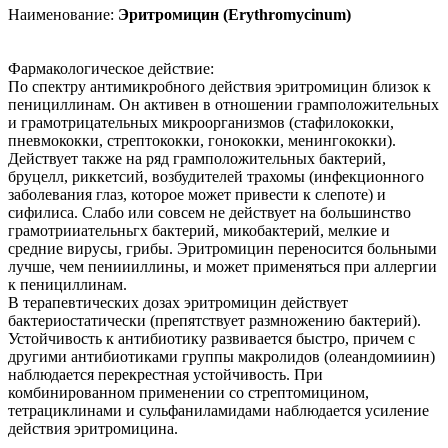
Наименование:
Эритромицин (Erythromycinum)
Фармакологическое действие:
По спектру антимикробного действия эритромицин близок к
пенициллинам. Он активен в отношении грамположительных
и грамотрицательных микроорганизмов (стафилококки,
пневмококки, стрептококки, гонококки, менингококки).
Действует также на ряд грамположительных бактерий,
бруцелл, риккетсий, возбудителей трахомы (инфекционного
заболевания глаз, которое может привести к слепоте) и
сифилиса. Слабо или совсем не действует на большинство
грамотрииательньгх бактерий, микобактерий, мелкие и
средние вирусы, грибы. Эритромицин переносится больными
лучше, чем пениииллины, и может применяться при аллергии
к пенициллинам.
В терапевтических дозах эритромицин действует
бактериостатически (препятствует размножению бактерий).
Устойчивость к антибиотику развивается быстро, причем с
другими антибиотиками группы макролидов (олеандомииин)
наблюдается перекрестная устойчивость. При
комбинированном применении со стрептомицином,
тетрациклинами и сульфаниламидами наблюдается усиление
действия эритромицина.