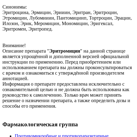
Синонимы:
Эритроцина, Эрмицин, Эрииин, Эритран, Эритроцин,
Этромицин, Лубомииин, Пантомицинп, Тортроцин, Эрацин,
Илозон, Эрик, Меромицин, Мономицин, Эригексал,
Эритромен, Эритропед.
Внимание!
Описание препарата "
Эритромицин
" на данной странице
является упрощённой и дополненной версией официальной
инструкции по применению. Перед приобретением или
использованием препарата вы должны проконсультироваться
с врачом и ознакомиться с утверждённой производителем
аннотацией.
Информация о препарате предоставлена исключительно с
ознакомительной целью и не должна быть использована как
руководство к самолечению. Только врач может принять
решение о назначении препарата, а также определить дозы и
способы его применения.
Фармакологическая группа
Противомикробные и противопаразитарные