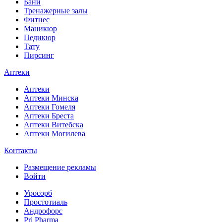
Бани
Тренажерные залы
Фитнес
Маникюр
Педикюр
Тату
Пирсинг
Аптеки
Аптеки
Аптеки Минска
Аптеки Гомеля
Аптеки Бреста
Аптеки Витебска
Аптеки Могилева
Контакты
Размещение рекламы
Войти
Уросорб
Простотиаль
Андрофорс
Pri Pharma