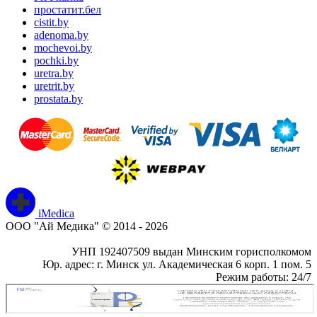
простатит.бел
cistit.by
adenoma.by
mochevoi.by
pochki.by
uretra.by
uretrit.by
prostata.by
iMedica
ООО "Ай Медика" © 2014 - 2026
УНП 192407509 выдан Минским горисполкомом
Юр. адрес: г. Минск ул. Академическая 6 корп. 1 пом. 5
Режим работы: 24/7