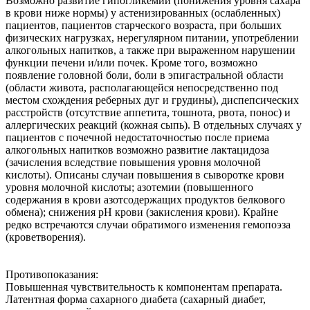
Возможно развитие гипогликемии (понижения уровня сахара
в крови ниже нормы) у астенизированных (ослабленных)
пациентов, пациентов старческого возраста, при больших
физических нагрузках, нерегулярном питании, употреблении
алкогольных напитков, а также при выраженном нарушении
функции печени и/или почек. Кроме того, возможно
появление головной боли, боли в эпигастральной области
(области живота, располагающейся непосредственно под
местом схождения реберных дуг и грудины), диспепсических
расстройств (отсутствие аппетита, тошнота, рвота, понос) и
аллергических реакций (кожная сыпь). В отдельных случаях у
пациентов с почечной недостаточностью после приема
алкогольных напитков возможно развитие лактацидоза
(зачисления вследствие повышения уровня молочной
кислоты). Описаны случаи повышения в сыворотке крови
уровня молочной кислоты; азотемии (повышенного
содержания в крови азотсодержащих продуктов белкового
обмена); снижения рН крови (закисления крови). Крайне
редко встречаются случаи обратимого изменения гемопоэза
(кроветворения).
Противопоказания:
Повышенная чувствительность к компонентам препарата.
Латентная форма сахарного диабета (сахарный диабет,