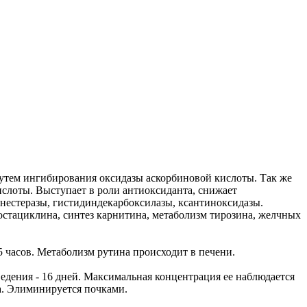
путем ингибирования оксидазы аскорбиновой кислоты. Так же
слоты. Выступает в роли антиоксиданта, снижает
инестеразы, гистидиндекарбоксилазы, ксантиноксидазы.
остациклина, синтез карнитина, метаболизм тирозина, желчных
 часов. Метаболизм рутина происходит в печени.
едения - 16 дней. Максимальная концентрация ее наблюдается
а. Элиминируется почками.