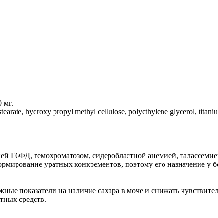
 мг.
tearate, hydroxy propyl methyl cellulose, рolyethylene glycerol, tit
ей Г6ФД, гемохроматозом, сидеробластной анемией, талассемие
рмирование уратных конкрементов, поэтому его назначение у б
ные показатели на наличие сахара в моче и снижать чувствител
тных средств.