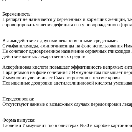
Беременность:
Препарат не назначается у беременных и кормящих женщин, т.к
спровоцировать явления дефицита его у новорожденного (проя
Взаимодействие с другими лекарственными средствами:
Сульфаниламиды, аминогликозиды на фоне использования Им
Не сочетают одновременное назначение сердечных гликозидов
действие данных лекарственных средств.
Аскорбиновая кислота повышает эффективность непрямых анти
Парацетамол на фоне сочетания с Иммуновитом повышает пери
Иммуновит увеличивает Смах эстрогенов в плазме крови.
Повышенные дозировки ацетилсалициловой кислоты уменьшаю
Передозировка:
Отсутствуют данные о возможных случаях передозировки лекар
Форма выпуска:
Таблетки Иммуновит п/о в блистерах №30 в коробке картонной