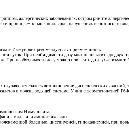
гриппом, аллергических заболеваниях, остром рините аллергиче
тью и проницаемостью капилляров, нарушениях венозного оттока
нимать Иммуновит рекомендуется с приемом пищи.
яжении суток. При необходимости дозу можно повысить до двух–тр
уток. При необходимости дозу можно повысить до двух–восьми т
х случаях отмечалось возникновение диспепсических явлений, 
салатов в мочевыводящей системе. У лиц с ферментопатией Г6Ф
компонентам Иммуновита.
ьфаниламиды или аминогликозиды.
 мочекаменной болезнью, цистинурией, гипокалиемией, при по