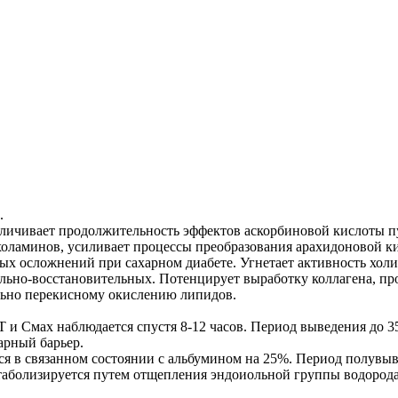
.
величивает продолжительность эффектов аскорбиновой кислоты 
холаминов, усиливает процессы преобразования арахидоновой ки
тых осложнений при сахарном диабете. Угнетает активность хол
ельно-восстановительных. Потенцирует выработку коллагена, пр
ельно перекисному окислению липидов.
и Смах наблюдается спустя 8-12 часов. Период выведения до 35
арный барьер.
я в связанном состоянии с альбумином на 25%. Период полувыв
етаболизируется путем отщепления эндоиольной группы водород