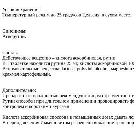
Условия хранения:
Температурный режим до 25 градусов Цельсия, в сухом месте.
Синонимы:
Аскорутин.
Состав:
Действующее вещество – кислота аскорбиновая, рутин.
В 1 таблетке находится рутина 25 мг, кислоты аскорбиновой 100
Вспомогательные вещества: lactose, рolyvinil alcohol, мagnesium s
крахмал картофельный.
Дополнительно:
Препарат с осторожностью рекомендуют лицам с ферментопати
Рутин способен при длительном применении провоцировать фо
контролем и короткими курсами.
Кислота аскорбиновая способна в повышенных дозах давать лож
В период лечения Иммуновитом разрешено вождение транспор