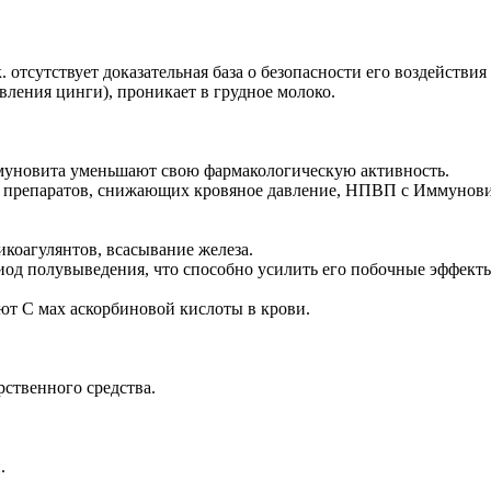
. отсутствует доказательная база о безопасности его воздейств
вления цинги), проникает в грудное молоко.
муновита уменьшают свою фармакологическую активность.
, препаратов, снижающих кровяное давление, НПВП с Иммуновит
коагулянтов, всасывание железа.
од полувыведения, что способно усилить его побочные эффект
т С мах аскорбиновой кислоты в крови.
ственного средства.
.