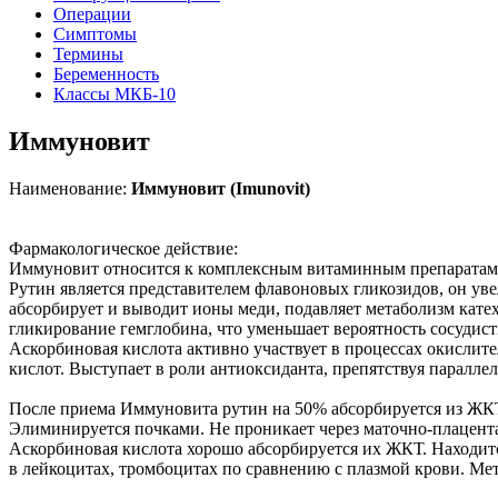
Операции
Симптомы
Термины
Беременность
Классы МКБ-10
Иммуновит
Наименование:
Иммуновит (Imunovit)
Фармакологическое действие:
Иммуновит относится к комплексным витаминным препаратам
Рутин является представителем флавоновых гликозидов, он у
абсорбирует и выводит ионы меди, подавляет метаболизм кате
гликирование гемглобина, что уменьшает вероятность сосудис
Аскорбиновая кислота активно участвует в процессах окислит
кислот. Выступает в роли антиоксиданта, препятствуя паралл
После приема Иммуновита рутин на 50% абсорбируется из ЖКТ 
Элиминируется почками. Не проникает через маточно-плацент
Аскорбиновая кислота хорошо абсорбируется их ЖКТ. Находитс
в лейкоцитах, тромбоцитах по сравнению с плазмой крови. М