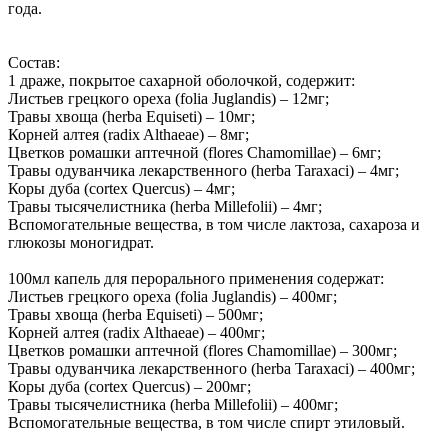
года.
Состав:
1 драже, покрытое сахарной оболочкой, содержит:
Листьев грецкого ореха (folia Juglandis) – 12мг;
Травы хвоща (herba Equiseti) – 10мг;
Корней алтея (radix Althaeae) – 8мг;
Цветков ромашки аптечной (flores Chamomillae) – 6мг;
Травы одуванчика лекарственного (herba Taraxaci) – 4мг;
Коры дуба (cortex Quercus) – 4мг;
Травы тысячелистника (herba Millefolii) – 4мг;
Вспомогательные вещества, в том числе лактоза, сахароза и
глюкозы моногидрат.
100мл капель для перорального применения содержат:
Листьев грецкого ореха (folia Juglandis) – 400мг;
Травы хвоща (herba Equiseti) – 500мг;
Корней алтея (radix Althaeae) – 400мг;
Цветков ромашки аптечной (flores Chamomillae) – 300мг;
Травы одуванчика лекарственного (herba Taraxaci) – 400мг;
Коры дуба (cortex Quercus) – 200мг;
Травы тысячелистника (herba Millefolii) – 400мг;
Вспомогательные вещества, в том числе спирт этиловый.