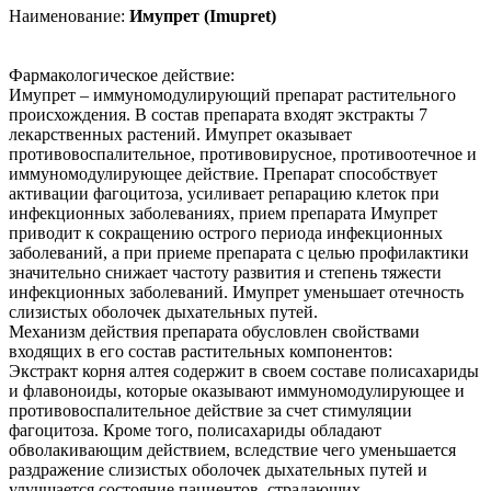
Наименование:
Имупрет (Imupret)
Фармакологическое действие:
Имупрет – иммуномодулирующий препарат растительного
происхождения. В состав препарата входят экстракты 7
лекарственных растений. Имупрет оказывает
противовоспалительное, противовирусное, противоотечное и
иммуномодулирующее действие. Препарат способствует
активации фагоцитоза, усиливает репарацию клеток при
инфекционных заболеваниях, прием препарата Имупрет
приводит к сокращению острого периода инфекционных
заболеваний, а при приеме препарата с целью профилактики
значительно снижает частоту развития и степень тяжести
инфекционных заболеваний. Имупрет уменьшает отечность
слизистых оболочек дыхательных путей.
Механизм действия препарата обусловлен свойствами
входящих в его состав растительных компонентов:
Экстракт корня алтея содержит в своем составе полисахариды
и флавоноиды, которые оказывают иммуномодулирующее и
противовоспалительное действие за счет стимуляции
фагоцитоза. Кроме того, полисахариды обладают
обволакивающим действием, вследствие чего уменьшается
раздражение слизистых оболочек дыхательных путей и
улучшается состояние пациентов, страдающих