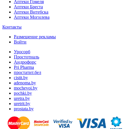
Аптеки Гомеля
Аптеки Бреста
Аптеки Витебска
Аптеки Могилева
Контакты
Размещение рекламы
Войти
Уросорб
Простотиаль
Андрофорс
Pri Pharma
простатит.бел
cistit.by
adenoma.by
mochevoi.by
pochki.by
uretra.by
uretrit.by
prostata.by