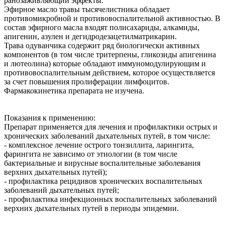
ранозаживляющий эффекты.
Эфирное масло травы тысячелистника обладает
противомикробной и противовоспалительной активностью. В
состав эфирного масла входят полисахариды, алкамиды,
апигенин, азулен и дегидродезацетилматрикарин.
Трава одуванчика содержит ряд биологически активных
компонентов (в том числе тритерпены, гликозиды апигенина
и лютеолина) которые обладают иммуномодулирующим и
противовоспалительным действием, которое осуществляется
за счет повышения пролиферации лимфоцитов.
Фармакокинетика препарата не изучена.
Показания к применению:
Препарат применяется для лечения и профилактики острых и
хронических заболеваний дыхательных путей, в том числе:
- комплексное лечение острого тонзиллита, ларингита,
фарингита не зависимо от этиологии (в том числе
бактериальные и вирусные воспалительные заболевания
верхних дыхательных путей);
- профилактика рецидивов хронических воспалительных
заболеваний дыхательных путей;
- профилактика инфекционных воспалительных заболеваний
верхних дыхательных путей в периоды эпидемии.