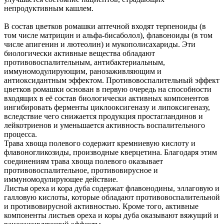
непродуктивным кашлем.
В состав цветков ромашки аптечной входят терпеноиды (в
том числе матрицин и альфа-бисаболол), флавоноиды (в том
числе апигенин и лютеолин) и мукополисахариды. Эти
биологически активные вещества обладают
противовоспалительным, антибактериальным,
иммуномодулирующим, ранозаживляющим и
антиоксидантным эффектом. Противовоспалительный эффект
цветков ромашки основан в первую очередь на способности
входящих в её состав биологически активных компонентов
ингибировать ферменты циклооксигеназу и липоксигеназу,
вследствие чего снижается продукция простагландинов и
лейкотриенов и уменьшается активность воспалительного
процесса.
Трава хвоща полевого содержит кремниевую кислоту и
флавоногликозиды, производные кверцетина. Благодаря этим
соединениям трава хвоща полевого оказывает
противовоспалительное, противовирусное и
иммуномодулирующее действие.
Листья ореха и кора дуба содержат флавонодины, эллаговую и
галловую кислоты, которые обладают противовоспалительной
и противовирусной активностью. Кроме того, активные
компоненты листьев ореха и коры дуба оказывают вяжущий и