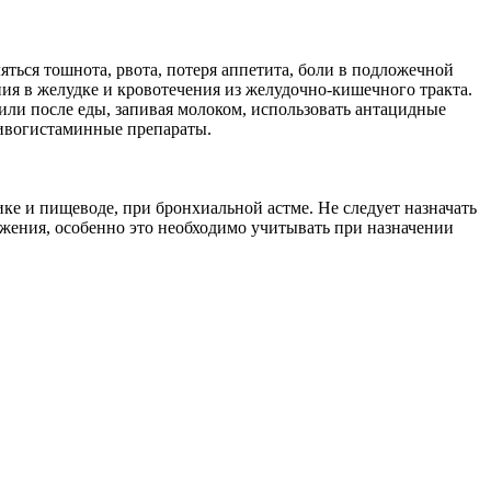
ться тошнота, рвота, потеря аппетита, боли в подложечной
ния в желудке и кровотечения из желудочно-кишечного тракта.
или после еды, запивая молоком, использовать антацидные
тивогистаминные препараты.
е и пищеводе, при бронхиальной астме. Не следует назначать
жения, особенно это необходимо учитывать при назначении