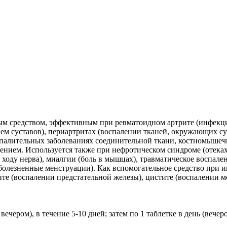
м средством, эффективным при ревматоидном артрите (инфекци
 суставов), периартритах (воспалении тканей, окружающих су
воспалительных заболеваниях соединительной ткани, костномыше
лением. Используется также при нефротическом синдроме (отек
 ходу нерва), миалгии (боль в мышцах), травматическое воспале
болезненные менструации). Как вспомогательное средство при 
тите (воспалении предстательной железы), цистите (воспалении м
 вечером), в течение 5-10 дней; затем по 1 таблетке в день (веч