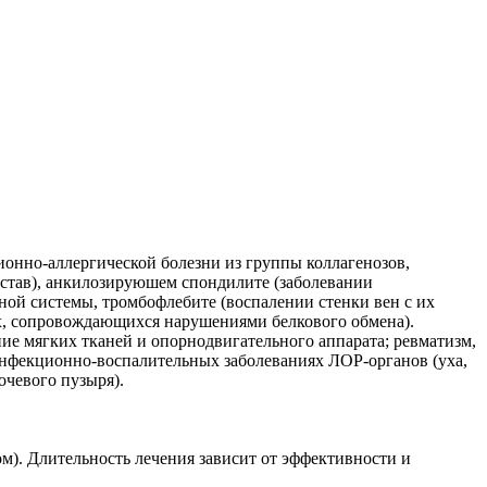
онно-аллергической болезни из группы коллагенозов,
став), анкилозируюшем спондилите (заболевании
чной системы, тромбофлебите (воспалении стенки вен с их
ах, сопровождающихся нарушениями белкового обмена).
ние мягких тканей и опорнодвигательного аппарата; ревматизм,
инфекционно-воспалительных заболеваниях ЛОР-органов (уха,
очевого пузыря).
ером). Длительность лечения зависит от эффективности и