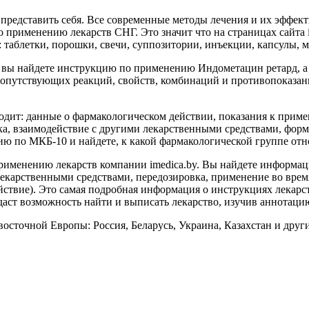
представить себя. Все современные методы лечения и их эффект
применению лекарств СНГ. Это значит что на страницах сайта i
: таблетки, порошки, свечи, суппозитории, инъекции, капсулы, 
 вы найдете инструкцию по применению Индометацин ретард, а 
опутствующих реакций, свойств, комбинаций и противопоказани
дит: данные о фармакологическом действии, показания к приме
а, взаимодействие с другими лекарственными средствами, форма
 по МКБ-10 и найдете, к какой фармакологической группе относ
именению лекарств компании imedica.by. Вы найдете информаци
лекарственными средствами, передозировка, применение во врем
ствие). Это самая подробная информация о инструкциях лекарс
даст возможность найти и выписать лекарство, изучив аннотаци
осточной Европы: Россия, Беларусь, Украина, Казахстан и други