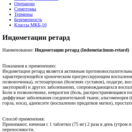
Операции
Симптомы
Термины
Беременность
Классы МКБ-10
Индометацин ретард
Наименование:
Индометацин ретард (Indometacinum-retard)
Показания к применению:
Индометацин ретард является активным противовоспалительны
характеризующейся хроническим прогрессирующим воспалением
позвоночника), остеоартрозах (болезнях суставов), подагре, 
закупоркой) и других заболеваниях, сопровождающихся воспа
Боли в позвоночнике, невралгии (боль, распространяющаяся по
диффузные заболевания соединительной ткани; альгоменорея (
горла, носа), аднексите (воспалении придатков матки), проста
Способ применения:
Принимают, начиная с 1 таблетки (75 мг) 2 раза в день (утром и
переносимости.