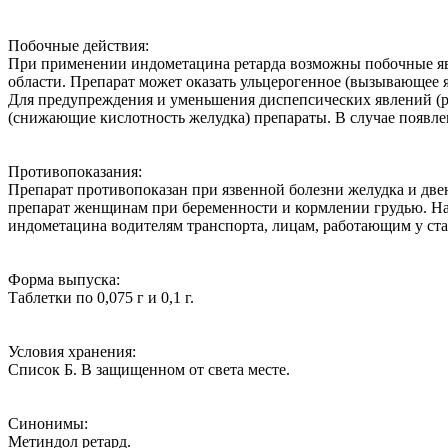
Побочные действия:
При применении индометацина ретарда возможны побочные явле
области. Препарат может оказать ульцерогенное (вызывающее я
Для предупреждения и уменьшения диспепсических явлений (ра
(снижающие кислотность желудка) препараты. В случае появле
Противопоказания:
Препарат противопоказан при язвенной болезни желудка и две
препарат женщинам при беременности и кормлении грудью. На
индометацина водителям транспорта, лицам, работающим у стан
Форма выпуска:
Таблетки по 0,075 г и 0,1 г.
Условия хранения:
Список Б. В защищенном от света месте.
Синонимы:
Метиндол ретард.