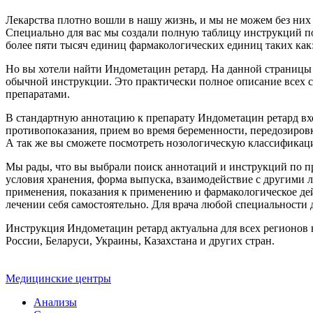
Лекарства плотно вошли в нашу жизнь, и мы не можем без них 
Специально для вас мы создали полную таблицу инструкций по 
более пяти тысяч единиц фармакологических единиц таких как
Но вы хотели найти Индометацин ретард. На данной страницы
обычной инструкции. Это практически полное описание всех с
препаратами.
В стандартную аннотацию к препарату Индометацин ретард вхо
противопоказания, прием во время беременности, передозировк
А так же вы сможете посмотреть нозологическую классификацию
Мы рады, что вы выбрали поиск аннотаций и инструкций по пр
условия хранения, форма выпуска, взаимодействие с другими 
применения, показания к применению и фармакологическое дей
лечении себя самостоятельно. Для врача любой специальности 
Инструкция Индометацин ретард актуальна для всех регионов в
России, Беларуси, Украины, Казахстана и других стран.
Медицинские центры
Анализы