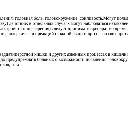
ния: головная боль, головокружение, сонливость.Могут появля
зву) действие: в отдельных случаях могут наблюдаться изъязвле
сстройств пищеварения) следует принимать препарат во время 
ния аллергических реакций (кожной сыпи и др.) назначают про
надцатиперстной кишки и других язвенных процессах в кишечник
до предупреждать больных о возможности появления головокру
ков, и т.п.