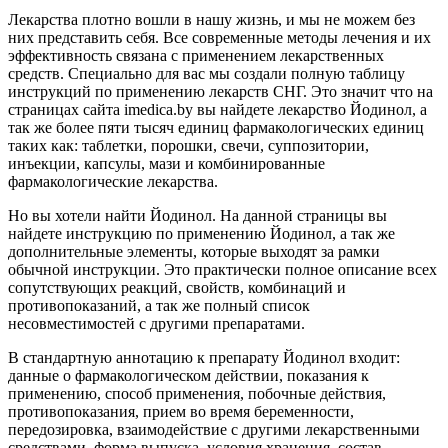
Лекарства плотно вошли в нашу жизнь, и мы не можем без
них представить себя. Все современные методы лечения и их
эффективность связана с применением лекарственных
средств. Специально для вас мы создали полную таблицу
инструкций по применению лекарств СНГ. Это значит что на
страницах сайта imedica.by вы найдете лекарство Йодинол, а
так же более пяти тысяч единиц фармакологических единиц
таких как: таблетки, порошки, свечи, суппозитории,
инъекции, капсулы, мази и комбинированные
фармакологические лекарства.
Но вы хотели найти Йодинол. На данной страницы вы
найдете инструкцию по применению Йодинол, а так же
дополнительные элементы, которые выходят за рамки
обычной инструкции. Это практически полное описание всех
сопутствующих реакций, свойств, комбинаций и
противопоказаний, а так же полный список
несовместимостей с другими препаратами.
В стандартную аннотацию к препарату Йодинол входит:
данные о фармакологическом действии, показания к
применению, способ применения, побочные действия,
противопоказания, прием во время беременности,
передозировка, взаимодействие с другими лекарственными
средствами, форма выпуска, условия хранения, состав