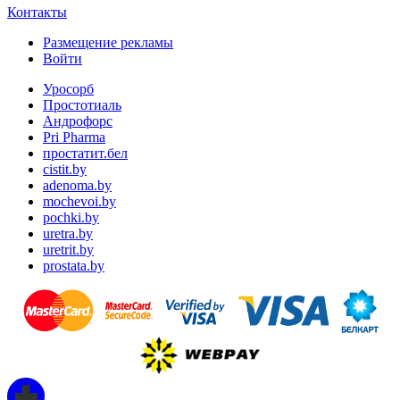
Контакты
Размещение рекламы
Войти
Уросорб
Простотиаль
Андрофорс
Pri Pharma
простатит.бел
cistit.by
adenoma.by
mochevoi.by
pochki.by
uretra.by
uretrit.by
prostata.by