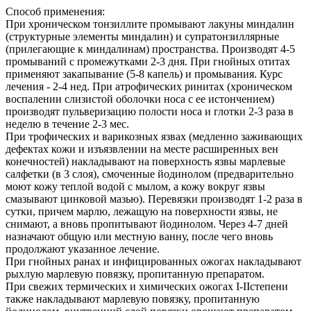
Способ применения:
При хроническом тонзиллите промывают лакуны миндалин
(структурные элементы миндалин) и супратонзиллярные
(прилегающие к миндалинам) пространства. Производят 4-5
промываний с промежутками 2-3 дня. При гнойных отитах
применяют закапывание (5-8 капель) и промывания. Курс
лечения - 2-4 нед. При атрофических ринитах (хроническом
воспалении слизистой оболочки носа с ее истончением)
производят пульверизацию полости носа и глотки 2-3 раза в
неделю в течение 2-3 мес.
При трофических и варикозных язвах (медленно заживающих
дефектах кожи и изъязвлении на месте расширенных вен
конечностей) накладывают на поверхность язвы марлевые
салфетки (в 3 слоя), смоченные йодинолом (предварительно
моют кожу теплой водой с мылом, а кожу вокруг язвы
смазывают цинковой мазью). Перевязки производят 1-2 раза в
сутки, причем марлю, лежащую на поверхности язвы, не
снимают, а вновь пропитывают йодинолом. Через 4-7 дней
назначают общую или местную ванну, после чего вновь
продолжают указанное лечение.
При гнойных ранах и инфицированных ожогах накладывают
рыхлую марлевую повязку, пропитанную препаратом.
При свежих термических и химических ожогах I-IIстепени
также накладывают марлевую повязку, пропитанную