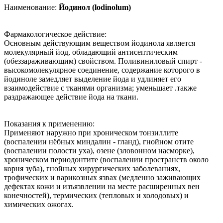
Наименование:
Йодинол (lodinolum)
Фармакологическое действие:
Основным действующим веществом йодинола является
молекулярный йод, обладающий антисептическим
(обеззараживающим) свойством. Поливиниловый спирт -
высокомолекулярное соединение, содержание которого в
йодиноле замедляет выделение йода и удлиняет его
взаимодействие с тканями организма; уменьшает .также
раздражающее действие йода на ткани.
Показания к применению:
Применяют наружно при хроническом тонзиллите
(воспалении нёбных миндалин - гланд), гнойном отите
(воспалении полости уха), озене (зловонном насморке),
хроническом периодонтите (воспалении пространств около
корня зуба), гнойных хирургических заболеваниях,
трофических и варикозных язвах (медленно заживающих
дефектах кожи и изъязвлении на месте расширенных вен
конечностей), термических (тепловых и холодовых) и
химических ожогах.