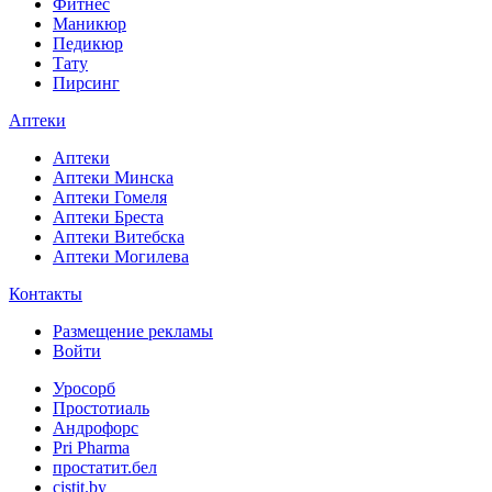
Фитнес
Маникюр
Педикюр
Тату
Пирсинг
Аптеки
Аптеки
Аптеки Минска
Аптеки Гомеля
Аптеки Бреста
Аптеки Витебска
Аптеки Могилева
Контакты
Размещение рекламы
Войти
Уросорб
Простотиаль
Андрофорс
Pri Pharma
простатит.бел
cistit.by