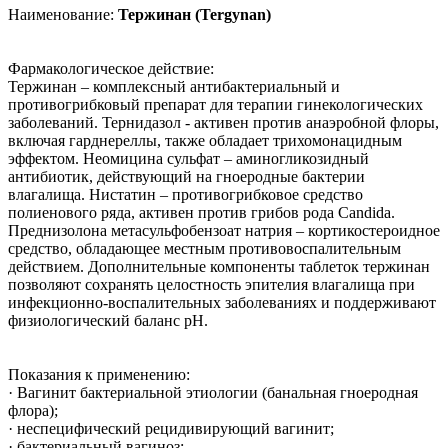
Наименование:
Тержинан (Tergynan)
Фармакологическое действие:
Тержинан – комплексный антибактериальный и
противогрибковый препарат для терапии гинекологических
заболеваний. Тернидазол - активен против анаэробной флоры,
включая гарднереллы, также обладает трихомонацидным
эффектом. Неомицина сульфат – аминогликозидный
антибиотик, действующий на гноеродные бактерии
влагалища. Нистатин – противогрибковое средство
полиенового ряда, активен против грибов рода Candida.
Преднизолона метасульфобензоат натрия – кортикостероидное
средство, обладающее местным противовоспалительным
действием. Дополнительные компоненты таблеток тержинан
позволяют сохранять целостность эпителия влагалища при
инфекционно-воспалительных заболеваниях и поддерживают
физиологический баланс рН.
Показания к применению:
· Вагинит бактериальной этиологии (банальная гноеродная
флора);
· неспецифический рецидивирующий вагинит;
· бактериальный вагиноз;