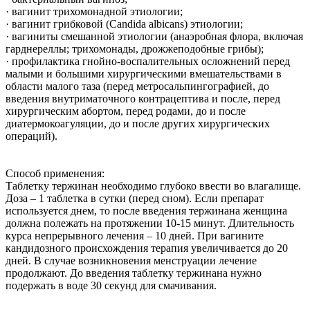
· вагинит трихомонадной этиологии;
· вагинит грибковой (Candida albicans) этиологии;
· вагиниты смешанной этиологии (анаэробная флора, включая
гарднереллы; трихомонады, дрожжеподобные грибы);
· профилактика гнойно-воспалительных осложнений перед
малыми и большими хирургическими вмешательствами в
области малого таза (перед метросальпингографией, до
введения внутриматочного контрацептива и после, перед
хирургическим абортом, перед родами, до и после
диатермокоагуляции, до и после других хирургических
операций).
Способ применения:
Таблетку тержинан необходимо глубоко ввести во влагалище.
Доза – 1 таблетка в сутки (перед сном). Если препарат
используется днем, то после введения тержинана женщина
должна полежать на протяжении 10-15 минут. Длительность
курса непрерывного лечения – 10 дней. При вагините
кандидозного происхождения терапия увеличивается до 20
дней. В случае возникновения менструации лечение
продолжают. До введения таблетку тержинана нужно
подержать в воде 30 секунд для смачивания.