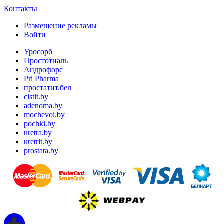
Контакты
Размещение рекламы
Войти
Уросорб
Простотиаль
Андрофорс
Pri Pharma
простатит.бел
cistit.by
adenoma.by
mochevoi.by
pochki.by
uretra.by
uretrit.by
prostata.by