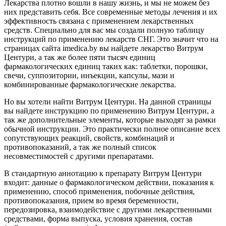
Лекарства плотно вошли в нашу жизнь, и мы не можем без
них представить себя. Все современные методы лечения и их
эффективность связана с применением лекарственных
средств. Специально для вас мы создали полную таблицу
инструкций по применению лекарств СНГ. Это значит что на
страницах сайта imedica.by вы найдете лекарство Витрум
Центури, а так же более пяти тысяч единиц
фармакологических единиц таких как: таблетки, порошки,
свечи, суппозитории, инъекции, капсулы, мази и
комбинированные фармакологические лекарства.
Но вы хотели найти Витрум Центури. На данной страницы
вы найдете инструкцию по применению Витрум Центури, а
так же дополнительные элементы, которые выходят за рамки
обычной инструкции. Это практически полное описание всех
сопутствующих реакций, свойств, комбинаций и
противопоказаний, а так же полный список
несовместимостей с другими препаратами.
В стандартную аннотацию к препарату Витрум Центури
входит: данные о фармакологическом действии, показания к
применению, способ применения, побочные действия,
противопоказания, прием во время беременности,
передозировка, взаимодействие с другими лекарственными
средствами, форма выпуска, условия хранения, состав