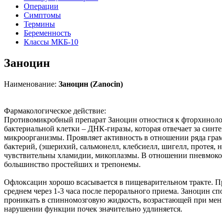
Операции
Симптомы
Термины
Беременность
Классы МКБ-10
Заноцин
Наименование:
Заноцин (Zanocin)
Фармакологическое действие:
Противомикробный препарат Заноцин отностися к фторхиноло
бактериальной клетки – ДНК-гиразы, которая отвечает за син
микроорганизмы. Проявляет активность в отношении ряда гра
бактерий, (эшерихий, сальмонелл, клебсиелл, шигелл, протея, 
чувствительны хламидии, микоплазмы. В отношении пневмокок
большинство простейших и трепонемы.
Офлоксацин хорошо всасывается в пищеварительном тракте. Пр
среднем через 1-3 часа после перорального приема. Заноцин с
проникать в спинномозговую жидкость, возрастающей при мен
нарушении функции почек значительно удлиняется.