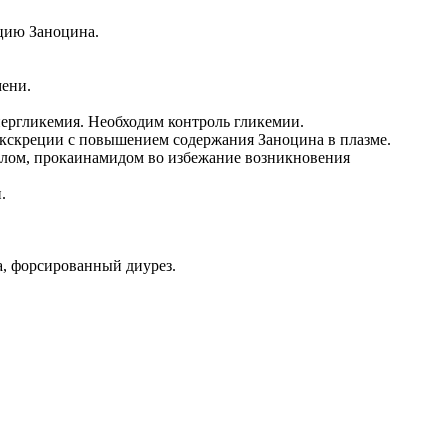
бцию Заноцина.
ени.
ергликемия. Необходим контроль гликемии.
кскреции с повышением содержания Заноцина в плазме.
олом, прокаинамидом во избежание возникновения
.
а, форсированный диурез.