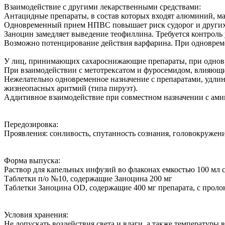
Взаимодействие с другими лекарственными средствами:
Антацидные препараты, в состав которых входят алюминий, ма
Одновременный прием НПВС повышает риск судорог и других
Заноцин замедляет выведение теофиллина. Требуется контроль 
Возможно потенцирование действия варфарина. При одноврем
У лиц, принимающих сахароснижающие препараты, при одновр
При взаимодействии с метотрексатом и фуросемидом, влияющи
Нежелательно одновременное назначение с препаратами, удл
жизнеопасных аритмий (типа пируэт).
Аддитивное взаимодействие при совместном назначении с ами
Передозировка:
Проявления: сонливость, спутанность сознания, головокружени
Форма выпуска:
Раствор для капельных инфузий во флаконах емкостью 100 мл 
Таблетки п/о №10, содержащие Заноцина 200 мг
Таблетки Заноцина OD, содержащие 400 мг препарата, с проло
Условия хранения:
Не допускать воздействия света и влаги, а также температуры 