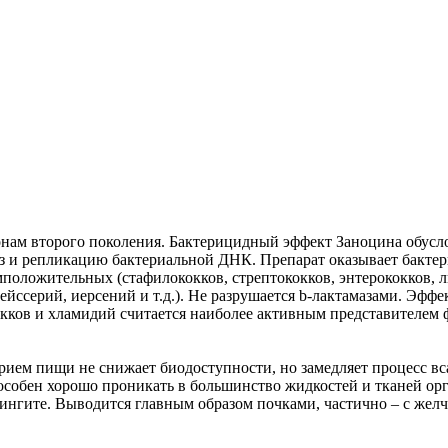
нам второго поколения. Бактерицидный эффект Заноцина обусл
тез и репликацию бактериальной ДНК. Препарат оказывает бактер
мположительных (стафилококков, стрептококков, энтерококков,
нейссерий, иерсений и т.д.). Не разрушается b-лактамазами. Эф
ков и хламидий считается наиболее активным представителем 
ием пищи не снижает биодоступности, но замедляет процесс вс
пособен хорошо проникать в большинство жидкостей и тканей орг
ингите. Выводится главным образом почками, частично – с жел