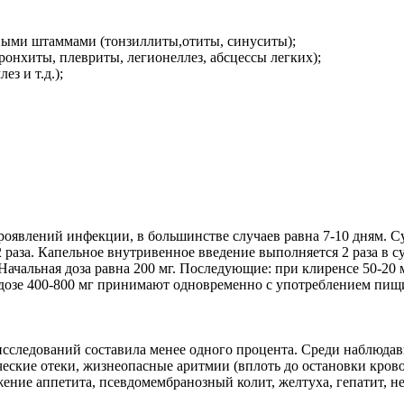
ными штаммами (тонзиллиты,отиты, синуситы);
онхиты, плевриты, легионеллез, абсцессы легких);
з и т.д.);
оявлений инфекции, в большинстве случаев равна 7-10 дням. Су
2 раза. Капельное внутривенное введение выполняется 2 раза в 
ачальная доза равна 200 мг. Последующие: при клиренсе 50-20 мл
й дозе 400-800 мг принимают одновременно с употреблением пищи
сследований составила менее одного процента. Среди наблюда
ческие отеки, жизнеопасные аритмии (вплоть до остановки крово
нижение аппетита, псевдомембранозный колит, желтуха, гепатит, 