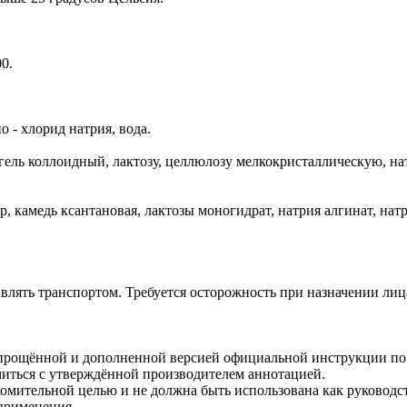
0.
 - хлорид натрия, вода.
гель коллоидный, лактозу, целлюлозу мелкокристаллическую, нат
 камедь ксантановая, лактозы моногидрат, натрия алгинат, натр
авлять транспортом. Требуется осторожность при назначении ли
 упрощённой и дополненной версией официальной инструкции п
миться с утверждённой производителем аннотацией.
омительной целью и не должна быть использована как руководст
 применения.