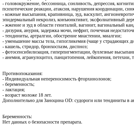
- головокружение, бессонница, сонливость, депрессия, когнит
психотические реакции, атаксия, нарушения координации, син
- кожные высыпания, крапивница, зуд, васкулит, ангионеврот
эпидермальный некролиз, конъюнктивит, эксфолиативный дер
- жжение и зуд в области гениталий, вагинит, вагинальный кан
- дизурия, анурия, задержка мочи, нефрит, почечная недостато
- тендиниты, артралгии, обострение миастении, миалгии;
- уменьшение массы тела, гипогликемия (чаще у страдающих д
- кашель, стридор, бронхоспазм, диспноэ;
- фотосенсибилизация, гиперпигментации, буллезные высыпан
- анемия, агранулоцитоз, панцитопения, лейкопения, петехии,
Противопоказания:
- Индивидуальная непереносимость фторхинолонов;
- беременность;
- лактация;
- возраст моложе 18 лет.
Дополнительно для Заноцина OD: судороги или тендиниты в ан
Беременность:
Нет данных о безопасности препарата.