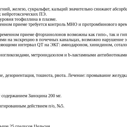
гний, железо, сукральфат, кальций значительно снижают абсор
 нейротоксических ПЭ.
уровня теофиллина в плазме.
енном приеме требуется контроль МНО и протромбинового врем
еменном приеме фторхинолонов возможны как гипо-, так и гип
ми на экскрецию в почечных канальцах, возможно нарушение э
иняющими интервал QT на ЭКГ: амиодароном, хинидином, сотал
ногликозидами, метронидазолом и b-лактамными антибиотиками
е, дезориентация, тошнота, рвота. Лечение: промывание желудк
с содержанием Заноцина 200 мг.
нгированным действием п/о, №5.
выше 25 градусов Цельсия.