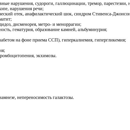
ивные нарушения, судороги, галлюцинации, тремор, парестезии, 
копе, нарушения речи;
ический отек, анафилактический шок, синдром Стивенса-Джонсон
матит;
дидоз, дисменорея, метро- и меноррагии;
чность, гематурия, образование камней, альбуминурия;
иабетом на фоне приема ССП), гиперкалиемия, гипергликемия;
ия;
 тромбоцитопения, экхимозы.
амнезе, непереносимость галактозы.