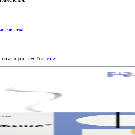
е средства
 на аспирин.
-
«Обновить»