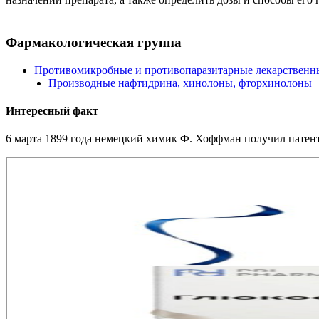
Фармакологическая группа
Противомикробные и противопаразитарные лекарственны
Производные нафтидрина, хинолоны, фторхинолоны
Интересный факт
6 марта 1899 года немецкий химик Ф. Хоффман получил патент