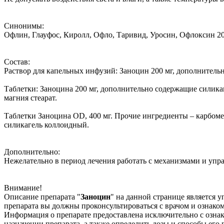
Синонимы:
Офлин, Глауфос, Киролл, Офло, Таривид, Уросин, Офлоксин 20
Состав:
Раствор для капельных инфузий: Заноцин 200 мг, дополнительно
Таблетки: Заноцина 200 мг, дополнительно содержащие силика
магния стеарат.
Таблетки Заноцина OD, 400 мг. Прочие ингредиенты – карбомер,
силикагель коллоидный.
Дополнительно:
Нежелательно в период лечения работать с механизмами и упр
Внимание!
Описание препарата "
Заноцин
" на данной странице является
препарата вы должны проконсультироваться с врачом и ознако
Информация о препарате предоставлена исключительно с ознак
назначении препарата, а также определить дозы и способы его