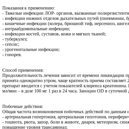
Показания к применению:
- Тяжелые инфекции ЛОР- органов, вызванные полирезистент
- инфекции нижних отделов дыхательных путей (пневмонии, бр
- кишечные инфекции (холера, брюшной тиф, иерсениоз, шигелле
- интраабдоминальные инфекции;
- инфекции костей, суставов, кожи и мягких тканей;
- туберкулез;
- сепсис;
- урогенитальные инфекции;
- гонорея.
Способ применения:
Продолжительность лечения зависит от времени ликвидации пр
принята однократно утром, чаще кратность приема составляет 
препарат вводится с учетом показателей клиренса креатинина. Н
мл/мин – в дозе 100 мг 1 раз в 24 часа. Заноцин OD в суточно
Побочные действия:
Общая частота возникновения побочных действий по данным и
- артериальная гипертония, артериальная гипотония, перифери
- тошнота, рвота, запор, боли в животе, диарея, метеоризм, с
повышение уровня трансаминаз;