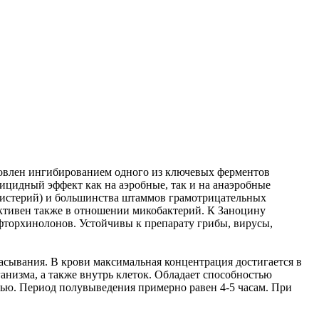
овлен ингибированием одного из ключевых ферментов
ицидный эффект как на аэробные, так и на анаэробные
 листерий) и большинства штаммов грамотрицательных
фективен также в отношении микобактерий. К Заноцину
фторхинолонов. Устойчивы к препарату грибы, вирусы,
асывания. В крови максимальная концентрация достигается в
анизма, а также внутрь клеток. Обладает способностью
чью. Период полувыведения примерно равен 4-5 часам. При