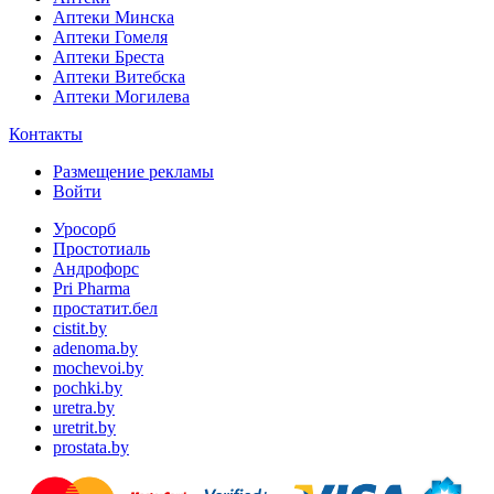
Аптеки Минска
Аптеки Гомеля
Аптеки Бреста
Аптеки Витебска
Аптеки Могилева
Контакты
Размещение рекламы
Войти
Уросорб
Простотиаль
Андрофорс
Pri Pharma
простатит.бел
cistit.by
adenoma.by
mochevoi.by
pochki.by
uretra.by
uretrit.by
prostata.by