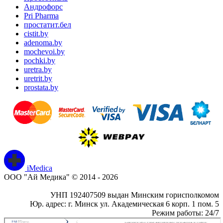
Андрофорс
Pri Pharma
простатит.бел
cistit.by
adenoma.by
mochevoi.by
pochki.by
uretra.by
uretrit.by
prostata.by
iMedica
ООО "Ай Медика" © 2014 - 2026
УНП 192407509 выдан Минским горисполкомом
Юр. адрес: г. Минск ул. Академическая 6 корп. 1 пом. 5
Режим работы: 24/7