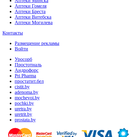
Аптеки Минска
Аптеки Гомеля
Аптеки Бреста
Аптеки Витебска
Аптеки Могилева
Контакты
Размещение рекламы
Войти
Уросорб
Простотиаль
Андрофорс
Pri Pharma
простатит.бел
cistit.by
adenoma.by
mochevoi.by
pochki.by
uretra.by
uretrit.by
prostata.by