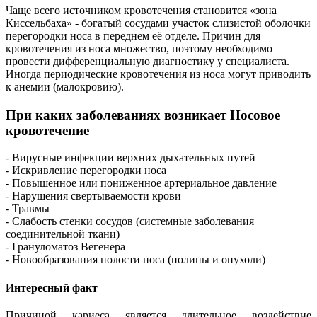
Чаще всего источником кровотечения становится «зона
Киссельбаха» - богатый сосудами участок слизистой оболочки
перегородки носа в переднем её отделе. Причин для
кровотечения из носа множество, поэтому необходимо
провести дифференциальную диагностику у специалиста.
Иногда периодические кровотечения из носа могут приводить
к анемии (малокровию).
При каких заболеваниях возникает Носовое
кровотечение
- Вирусные инфекции верхних дыхательных путей
- Искривление перегородки носа
- Повышенное или пониженное артериальное давление
- Нарушения свертываемости крови
- Травмы
- Слабость стенки сосудов (системные заболевания
соединительной ткани)
- Грануломатоз Вегенера
- Новообразования полости носа (полипы и опухоли)
Интересный факт
Причиной кариеса является длительное воздействие