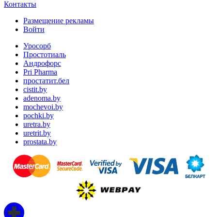
Контакты
Размещение рекламы
Войти
Уросорб
Простотиаль
Андрофорс
Pri Pharma
простатит.бел
cistit.by
adenoma.by
mochevoi.by
pochki.by
uretra.by
uretrit.by
prostata.by