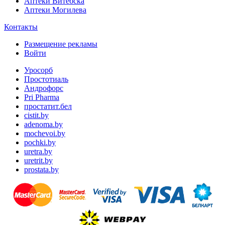
Аптеки Витебска
Аптеки Могилева
Контакты
Размещение рекламы
Войти
Уросорб
Простотиаль
Андрофорс
Pri Pharma
простатит.бел
cistit.by
adenoma.by
mochevoi.by
pochki.by
uretra.by
uretrit.by
prostata.by