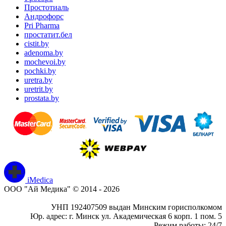
Простотиаль
Андрофорс
Pri Pharma
простатит.бел
cistit.by
adenoma.by
mochevoi.by
pochki.by
uretra.by
uretrit.by
prostata.by
iMedica
ООО "Ай Медика" © 2014 - 2026
УНП 192407509 выдан Минским горисполкомом
Юр. адрес: г. Минск ул. Академическая 6 корп. 1 пом. 5
Режим работы: 24/7