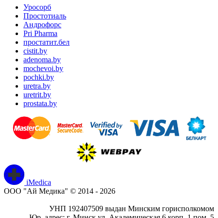
Уросорб
Простотиаль
Андрофорс
Pri Pharma
простатит.бел
cistit.by
adenoma.by
mochevoi.by
pochki.by
uretra.by
uretrit.by
prostata.by
iMedica
ООО "Ай Медика" © 2014 - 2026
УНП 192407509 выдан Минским горисполкомом
Юр. адрес: г. Минск ул. Академическая 6 корп. 1 пом. 5