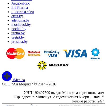
Андрофорс
Pri Pharma
простатит.бел
cistit.by
adenoma.by
mochevoi.by
pochki.by
uretra.by
uretrit.by
prostata.by
iMedica
ООО "Ай Медика" © 2014 - 2026
УНП 192407509 выдан Минским горисполкомом
Юр. адрес: г. Минск ул. Академическая 6 корп. 1 пом. 5
Режим работы: 24/7