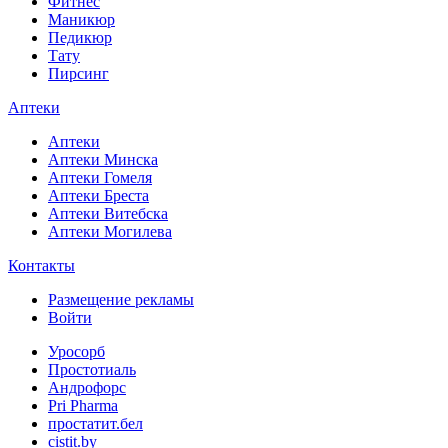
Фитнес
Маникюр
Педикюр
Тату
Пирсинг
Аптеки
Аптеки
Аптеки Минска
Аптеки Гомеля
Аптеки Бреста
Аптеки Витебска
Аптеки Могилева
Контакты
Размещение рекламы
Войти
Уросорб
Простотиаль
Андрофорс
Pri Pharma
простатит.бел
cistit.by